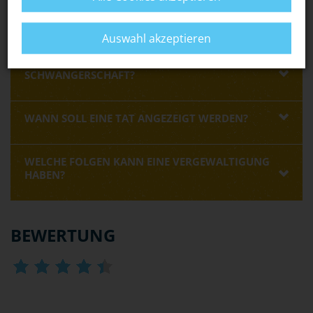
RING
oder von anderen spezialisierten
Opferhilfeeinrichtungen
holen.
Auswahl akzeptieren
WIE SCHÜTZE ICH MICH VOR UNGEWOLLTER
SCHWANGERSCHAFT?
WANN SOLL EINE TAT ANGEZEIGT WERDEN?
WELCHE FOLGEN KANN EINE VERGEWALTIGUNG
HABEN?
BEWERTUNG