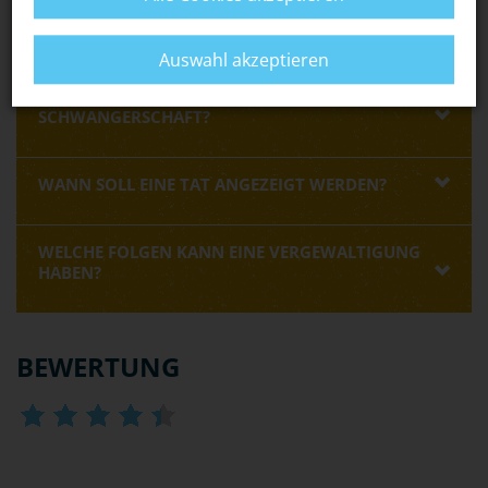
RING
oder von anderen spezialisierten
Opferhilfeeinrichtungen
holen.
Auswahl akzeptieren
WIE SCHÜTZE ICH MICH VOR UNGEWOLLTER
SCHWANGERSCHAFT?
WANN SOLL EINE TAT ANGEZEIGT WERDEN?
WELCHE FOLGEN KANN EINE VERGEWALTIGUNG
HABEN?
BEWERTUNG