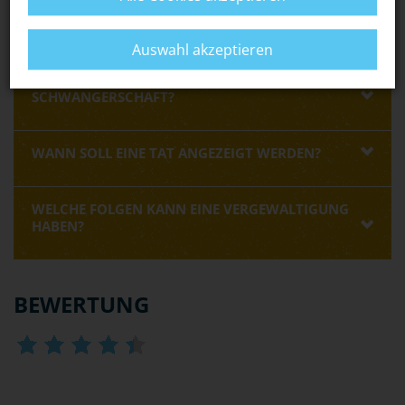
RING
oder von anderen spezialisierten
Opferhilfeeinrichtungen
holen.
Auswahl akzeptieren
WIE SCHÜTZE ICH MICH VOR UNGEWOLLTER
SCHWANGERSCHAFT?
WANN SOLL EINE TAT ANGEZEIGT WERDEN?
WELCHE FOLGEN KANN EINE VERGEWALTIGUNG
HABEN?
BEWERTUNG