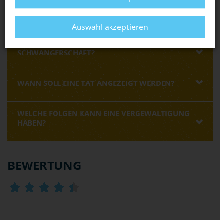
RING
oder von anderen spezialisierten
Opferhilfeeinrichtungen
holen.
Auswahl akzeptieren
WIE SCHÜTZE ICH MICH VOR UNGEWOLLTER
SCHWANGERSCHAFT?
WANN SOLL EINE TAT ANGEZEIGT WERDEN?
WELCHE FOLGEN KANN EINE VERGEWALTIGUNG
HABEN?
BEWERTUNG