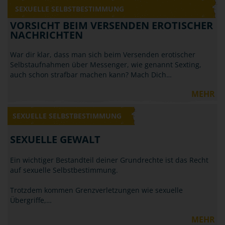
SEXUELLE SELBSTBESTIMMUNG
VORSICHT BEIM VERSENDEN EROTISCHER
NACHRICHTEN
War dir klar, dass man sich beim Versenden erotischer
Selbstaufnahmen über Messenger, wie genannt Sexting,
auch schon strafbar machen kann? Mach Dich…
MEHR
SEXUELLE SELBSTBESTIMMUNG
SEXUELLE GEWALT
Ein wichtiger Bestandteil deiner Grundrechte ist das Recht
auf sexuelle Selbstbestimmung.
Trotzdem kommen Grenzverletzungen wie sexuelle
Übergriffe,…
MEHR