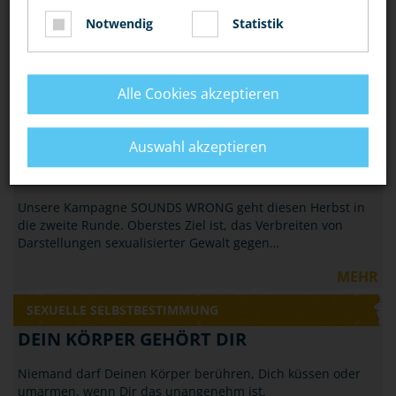
Notwendig
Statistik
Achte darauf, welche Inhalte Du auf Dein Handy geschickt
bekommst. Sie könnten unter Umständen strafbar sein, wie
zum Beispiel Bilder oder Videos, die…
MEHR
Alle Cookies akzeptieren
SEXUELLE SELBSTBESTIMMUNG
Auswahl akzeptieren
SOUNDS WRONG II: DENKEN STATT
SENDEN
Unsere Kampagne SOUNDS WRONG geht diesen Herbst in
die zweite Runde. Oberstes Ziel ist, das Verbreiten von
Darstellungen sexualisierter Gewalt gegen…
MEHR
SEXUELLE SELBSTBESTIMMUNG
DEIN KÖRPER GEHÖRT DIR
Niemand darf Deinen Körper berühren, Dich küssen oder
umarmen, wenn Dir das unangenehm ist.