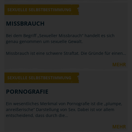
SEXUELLE SELBSTBESTIMMUNG
MISSBRAUCH
Bei dem Begriff „Sexueller Missbrauch“ handelt es sich
genau genommen um sexuelle Gewalt.
Missbrauch ist eine schwere Straftat. Die Gründe für einen…
MEHR
SEXUELLE SELBSTBESTIMMUNG
PORNOGRAFIE
Ein wesentliches Merkmal von Pornografie ist die „plumpe,
anreißerische“ Darstellung von Sex. Dabei ist vor allem
entscheidend, dass durch die…
MEHR