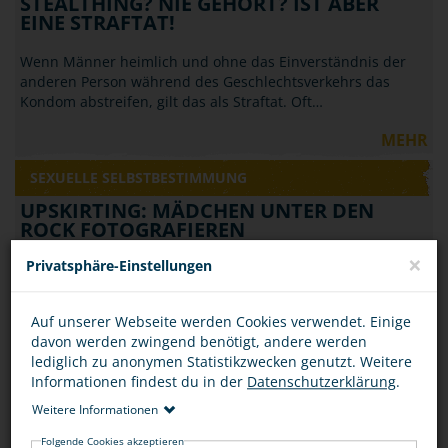
STEALTHING? NIE GEHÖRT? IST ABER
EINE STRAFTAT!
Wenn Männer heimlich und ohne das Einverständnis der
anderen Person während des Geschlechtsverkehrs das
Kondom abstreifen, gilt das als Straftat. Oft…
MEHR
SEXUELLE SELBSTBESTIMMUNG
UPSKIRTING: MÄDCHEN UNTER DEN
ROCK FOTOGRAFIEREN
×
Privatsphäre-Einstellungen
Vielleicht ist dir das auch schon einmal passiert: Ein Junge
oder Mann hält sein Smartphone unter deinen Rock, um zu
fotografieren oder zu filmen. Das…
Auf unserer Webseite werden Cookies verwendet. Einige
davon werden zwingend benötigt, andere werden
MEHR
lediglich zu anonymen Statistikzwecken genutzt. Weitere
Informationen findest du in der
Datenschutzerklärung
.
SEXUELLE SELBSTBESTIMMUNG
Weitere Informationen
MIT EINEM KLICK MACHST DU DICH
STRAFBAR
Folgende Cookies akzeptieren