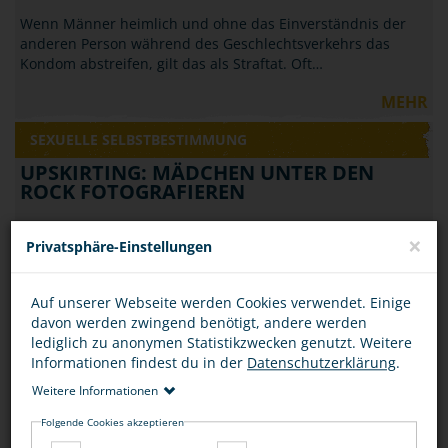
Wenn Männer heimlich und ohne das Einverständnis der
anderen Person während des Geschlechtsverkehrs das
Kondom abstreifen, gilt das als Straftat. Oft…
MEHR
SEXUELLE SELBSTBESTIMMUNG
UPSKIRTING: MÄDCHEN UNTER DEN
ROCK FOTOGRAFIEREN
Vielleicht ist dir das auch schon einmal passiert: Ein Junge
×
Privatsphäre-Einstellungen
oder Mann hält sein Smartphone unter deinen Rock, um zu
fotografieren oder zu filmen. Das…
Auf unserer Webseite werden Cookies verwendet. Einige
MEHR
davon werden zwingend benötigt, andere werden
lediglich zu anonymen Statistikzwecken genutzt. Weitere
SEXUELLE SELBSTBESTIMMUNG
Informationen findest du in der
Datenschutzerklärung
.
MIT EINEM KLICK MACHST DU DICH
Weitere Informationen
STRAFBAR
Folgende Cookies akzeptieren
Achte darauf, welche Inhalte Du auf Dein Handy geschickt