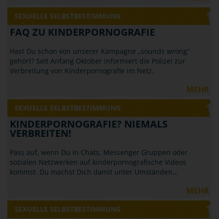
SEXUELLE SELBSTBESTIMMUNG
FAQ ZU KINDERPORNOGRAFIE
Hast Du schon von unserer Kampagne „sounds wrong“
gehört? Seit Anfang Oktober informiert die Polizei zur
Verbreitung von Kinderpornografie im Netz.
MEHR
SEXUELLE SELBSTBESTIMMUNG
KINDERPORNOGRAFIE? NIEMALS
VERBREITEN!
Pass auf, wenn Du in Chats, Messenger Gruppen oder
sozialen Netzwerken auf kinderpornografische Videos
kommst. Du machst Dich damit unter Umständen…
MEHR
SEXUELLE SELBSTBESTIMMUNG