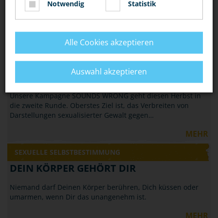
Notwendig
Statistik
bekommst. Sie könnten unter Umständen strafbar sein, wie
zum Beispiel Bilder oder Videos, die…
MEHR
Alle Cookies akzeptieren
SEXUELLE SELBSTBESTIMMUNG
SOUNDS WRONG II: DENKEN STATT
Auswahl akzeptieren
SENDEN
Unsere Kampagne SOUNDS WRONG geht diesen Herbst in
die zweite Runde. Oberstes Ziel ist, das Verbreiten von
Darstellungen sexualisierter Gewalt gegen…
MEHR
SEXUELLE SELBSTBESTIMMUNG
DEIN KÖRPER GEHÖRT DIR
Niemand darf Deinen Körper berühren, Dich küssen oder
umarmen, wenn Dir das unangenehm ist.
MEHR