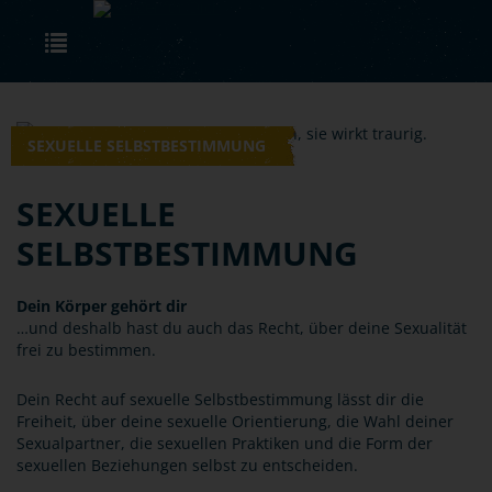
Skip to main content
Toggle navigation
SEXUELLE SELBSTBESTIMMUNG
SEXUELLE
SELBSTBESTIMMUNG
Dein Körper gehört dir
…und deshalb hast du auch das Recht, über deine Sexualität
frei zu bestimmen.
Dein Recht auf sexuelle Selbstbestimmung lässt dir die
Freiheit, über deine sexuelle Orientierung, die Wahl deiner
Sexualpartner, die sexuellen Praktiken und die Form der
sexuellen Beziehungen selbst zu entscheiden.