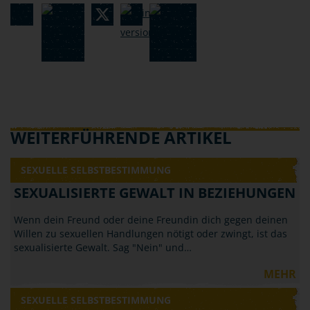
WEITERFÜHRENDE ARTIKEL
SEXUELLE SELBSTBESTIMMUNG
SEXUALISIERTE GEWALT IN BEZIEHUNGEN
Wenn dein Freund oder deine Freundin dich gegen deinen
Willen zu sexuellen Handlungen nötigt oder zwingt, ist das
sexualisierte Gewalt. Sag "Nein" und…
MEHR
SEXUELLE SELBSTBESTIMMUNG