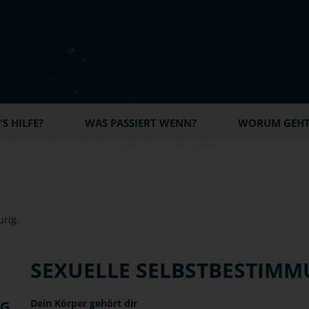
S HILFE?
WAS PASSIERT WENN?
WORUM GEHT'
SEXUELLE SELBSTBESTIM
Dein Körper gehört dir
NG