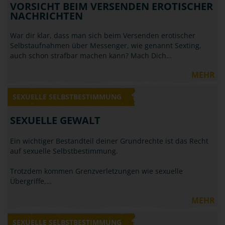
VORSICHT BEIM VERSENDEN EROTISCHER
NACHRICHTEN
War dir klar, dass man sich beim Versenden erotischer
Selbstaufnahmen über Messenger, wie genannt Sexting,
auch schon strafbar machen kann? Mach Dich…
MEHR
SEXUELLE SELBSTBESTIMMUNG
SEXUELLE GEWALT
Ein wichtiger Bestandteil deiner Grundrechte ist das Recht
auf sexuelle Selbstbestimmung.
Trotzdem kommen Grenzverletzungen wie sexuelle
Übergriffe,…
MEHR
SEXUELLE SELBSTBESTIMMUNG