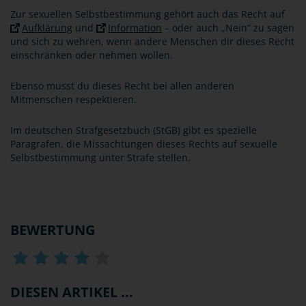
Zur sexuellen Selbstbestimmung gehört auch das Recht auf
Aufklärung
und
Information
– oder auch „Nein“ zu sagen
und sich zu wehren, wenn andere Menschen dir dieses Recht
einschränken oder nehmen wollen.
Ebenso musst du dieses Recht bei allen anderen
Mitmenschen respektieren.
Im deutschen Strafgesetzbuch (StGB) gibt es spezielle
Paragrafen, die Missachtungen dieses Rechts auf sexuelle
Selbstbestimmung unter Strafe stellen.
BEWERTUNG
DIESEN ARTIKEL ...