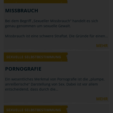
MISSBRAUCH
Bei dem Begriff „Sexueller Missbrauch“ handelt es sich
genau genommen um sexuelle Gewalt.
Missbrauch ist eine schwere Straftat. Die Gründe für einen…
MEHR
SEXUELLE SELBSTBESTIMMUNG
PORNOGRAFIE
Ein wesentliches Merkmal von Pornografie ist die „plumpe,
anreißerische“ Darstellung von Sex. Dabei ist vor allem
entscheidend, dass durch die…
MEHR
SEXUELLE SELBSTBESTIMMUNG