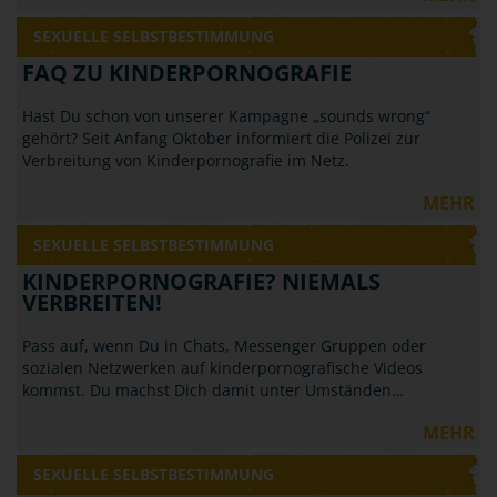
SEXUELLE SELBSTBESTIMMUNG
FAQ ZU KINDERPORNOGRAFIE
Hast Du schon von unserer Kampagne „sounds wrong“
gehört? Seit Anfang Oktober informiert die Polizei zur
Verbreitung von Kinderpornografie im Netz.
MEHR
SEXUELLE SELBSTBESTIMMUNG
KINDERPORNOGRAFIE? NIEMALS
VERBREITEN!
Pass auf, wenn Du in Chats, Messenger Gruppen oder
sozialen Netzwerken auf kinderpornografische Videos
kommst. Du machst Dich damit unter Umständen…
MEHR
SEXUELLE SELBSTBESTIMMUNG