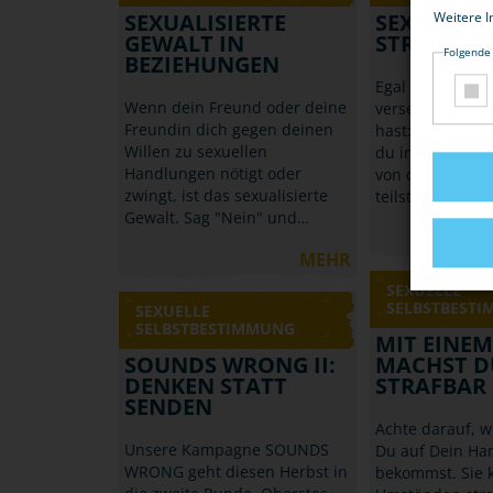
SEXUALISIERTE
SEXTING 
Weitere I
GEWALT IN
STRAFBAR 
Folgende
BEZIEHUNGEN
Egal ob du selbs
Wenn dein Freund oder deine
versendest oder
Freundin dich gegen deinen
hast: Beim Sext
Willen zu sexuellen
du intime Fotos
Handlungen nötigt oder
von dir selbst e
zwingt, ist das sexualisierte
teilst,…
Gewalt. Sag "Nein" und…
MEHR
SEXUELLE
SELBSTBEST
SEXUELLE
SELBSTBESTIMMUNG
MIT EINEM
SOUNDS WRONG II:
MACHST D
DENKEN STATT
STRAFBAR
SENDEN
Achte darauf, w
Unsere Kampagne SOUNDS
Du auf Dein Han
WRONG geht diesen Herbst in
bekommst. Sie 