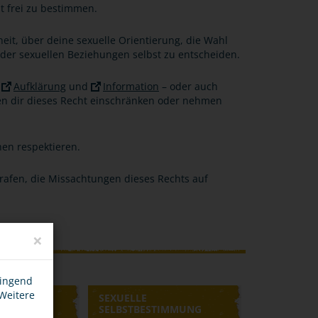
t frei zu bestimmen.
heit, über deine sexuelle Orientierung, die Wahl
 der sexuellen Beziehungen selbst zu entscheiden.
f
Aufklärung
und
Information
– oder auch
n dir dieses Recht einschränken oder nehmen
en respektieren.
grafen, die Missachtungen dieses Rechts auf
×
wingend
 Weitere
SEXUELLE
TIMMUNG
SELBSTBESTIMMUNG