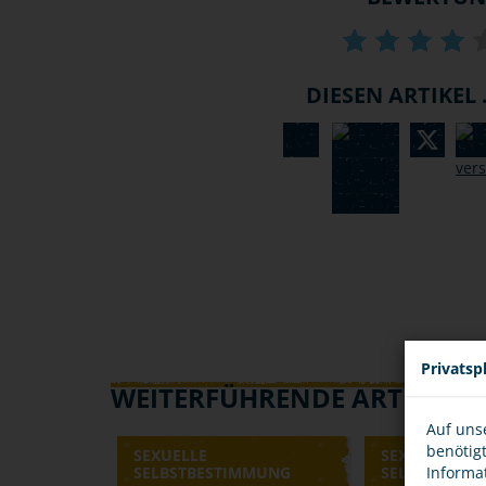
DIESEN ARTIKEL .
Privatsp
WEITERFÜHRENDE ARTIKEL
Auf uns
benötig
SEXUELLE
SEXUELLE
SELBSTBESTIMMUNG
SELBSTBEST
Informa