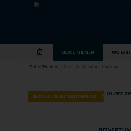
Skip to main content
DEINE THEMEN
WO GIBT'
Deine Themen
Sexuelle Selbstbestimmung
SEXUELLE SELBSTBESTIMMUNG
BEWERTU