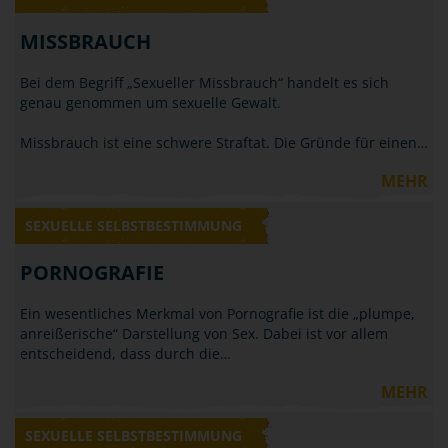
MISSBRAUCH
Bei dem Begriff „Sexueller Missbrauch“ handelt es sich
genau genommen um sexuelle Gewalt.
Missbrauch ist eine schwere Straftat. Die Gründe für einen…
MEHR
SEXUELLE SELBSTBESTIMMUNG
PORNOGRAFIE
Ein wesentliches Merkmal von Pornografie ist die „plumpe,
anreißerische“ Darstellung von Sex. Dabei ist vor allem
entscheidend, dass durch die…
MEHR
SEXUELLE SELBSTBESTIMMUNG