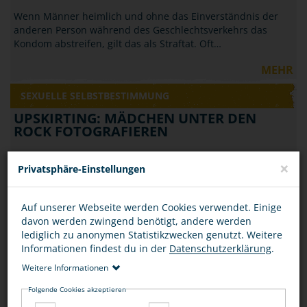
Wenn Männer heimlich und ohne das Einverständnis der
anderen Person während des Geschlechtsverkehrs das
Kondom abstreifen, gilt das als Straftat. Oft…
MEHR
SEXUELLE SELBSTBESTIMMUNG
UPSKIRTING: MÄDCHEN UNTER DEN
ROCK FOTOGRAFIEREN
Vielleicht ist dir das auch schon einmal passiert: Ein Junge
×
Privatsphäre-Einstellungen
oder Mann hält sein Smartphone unter deinen Rock, um zu
fotografieren oder zu filmen. Das…
Auf unserer Webseite werden Cookies verwendet. Einige
MEHR
davon werden zwingend benötigt, andere werden
lediglich zu anonymen Statistikzwecken genutzt. Weitere
SEXUELLE SELBSTBESTIMMUNG
Informationen findest du in der
Datenschutzerklärung
.
MIT EINEM KLICK MACHST DU DICH
Weitere Informationen
STRAFBAR
Folgende Cookies akzeptieren
Achte darauf, welche Inhalte Du auf Dein Handy geschickt