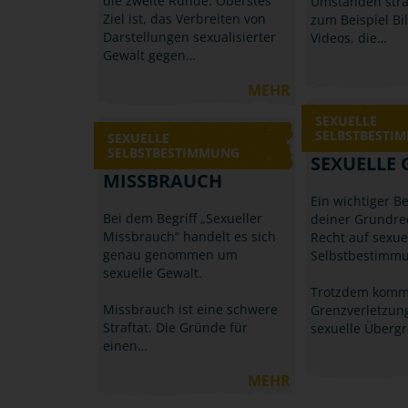
die zweite Runde. Oberstes
Umständen straf
Ziel ist, das Verbreiten von
zum Beispiel Bi
Darstellungen sexualisierter
Videos, die…
Gewalt gegen…
MEHR
SEXUELLE
SELBSTBESTI
SEXUELLE
SELBSTBESTIMMUNG
SEXUELLE
MISSBRAUCH
Ein wichtiger Be
Bei dem Begriff „Sexueller
deiner Grundrec
Missbrauch“ handelt es sich
Recht auf sexue
genau genommen um
Selbstbestimmu
sexuelle Gewalt.
Trotzdem kom
Missbrauch ist eine schwere
Grenzverletzun
Straftat. Die Gründe für
sexuelle Übergr
einen…
MEHR