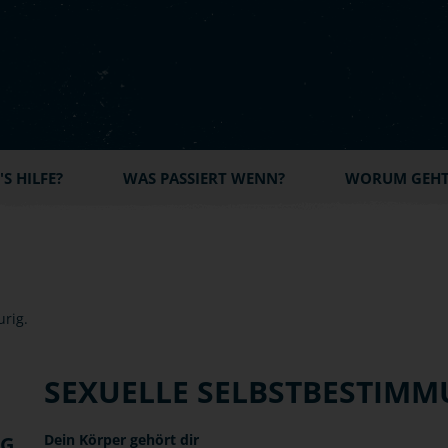
S HILFE?
WAS PASSIERT WENN?
WORUM GEHT'
SEXUELLE SELBSTBESTIM
Dein Körper gehört dir
NG