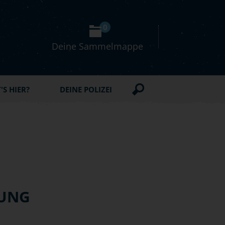
0
Deine Sammelmappe
S HIER?
DEINE POLIZEI
MUNG