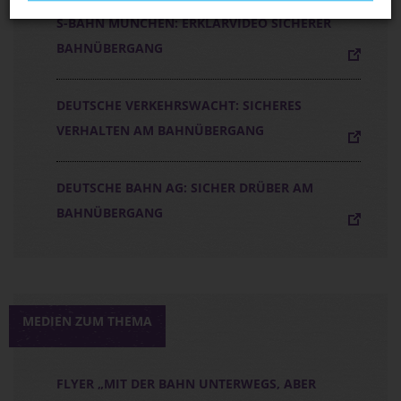
S-BAHN MÜNCHEN: ERKLÄRVIDEO SICHERER
BAHNÜBERGANG
DEUTSCHE VERKEHRSWACHT: SICHERES
VERHALTEN AM BAHNÜBERGANG
DEUTSCHE BAHN AG: SICHER DRÜBER AM
BAHNÜBERGANG
MEDIEN ZUM THEMA
FLYER „MIT DER BAHN UNTERWEGS, ABER