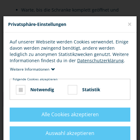
Warte, bis die Schranke komplett geöffnet und
das Licht aus ist.
×
Privatsphäre-Einstellungen
Nicht versuchen, schnell „noch drüber“ zu
rennen oder zu fahren!
Auf unserer Webseite werden Cookies verwendet. Einige
davon werden zwingend benötigt, andere werden
Schiebe dein Fahrrad oder deinen Roller über
lediglich zu anonymen Statistikzwecken genutzt. Weitere
den Übergang.
Informationen findest du in der
Datenschutzerklärung
.
Weitere Informationen
Folgende Cookies akzeptieren
Notwendig
Statistik
LINKS
Alle Cookies akzeptieren
DER KLEINE ICE: ACHTUNG, BAHNÜBERGANG!
DARAUF MUSST DU ACHTEN
Auswahl akzeptieren