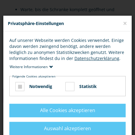
Warte, bis die Schranke komplett geöffnet und
das Licht aus ist.
×
Privatsphäre-Einstellungen
Nicht versuchen, schnell „noch drüber“ zu
rennen oder zu fahren!
Auf unserer Webseite werden Cookies verwendet. Einige
davon werden zwingend benötigt, andere werden
Schiebe dein Fahrrad oder deinen Roller über
lediglich zu anonymen Statistikzwecken genutzt. Weitere
den Übergang.
Informationen findest du in der
Datenschutzerklärung
.
Weitere Informationen
Folgende Cookies akzeptieren
Notwendig
Statistik
LINKS
Alle Cookies akzeptieren
DER KLEINE ICE: ACHTUNG, BAHNÜBERGANG!
DARAUF MUSST DU ACHTEN
Auswahl akzeptieren