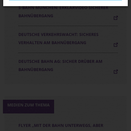
S-BAHN MÜNCHEN: ERKLÄRVIDEO SICHERER
BAHNÜBERGANG
DEUTSCHE VERKEHRSWACHT: SICHERES
VERHALTEN AM BAHNÜBERGANG
DEUTSCHE BAHN AG: SICHER DRÜBER AM
BAHNÜBERGANG
MEDIEN ZUM THEMA
FLYER „MIT DER BAHN UNTERWEGS, ABER