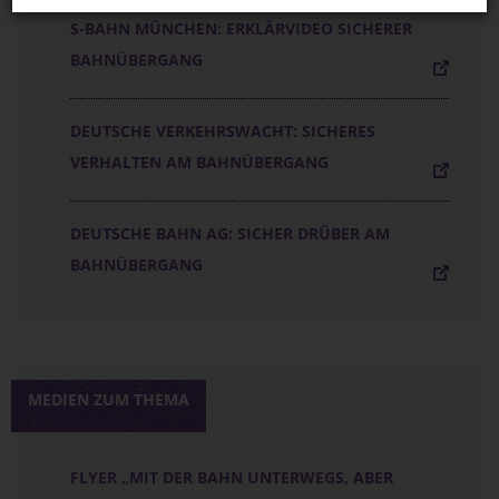
S-BAHN MÜNCHEN: ERKLÄRVIDEO SICHERER
BAHNÜBERGANG
DEUTSCHE VERKEHRSWACHT: SICHERES
VERHALTEN AM BAHNÜBERGANG
DEUTSCHE BAHN AG: SICHER DRÜBER AM
BAHNÜBERGANG
MEDIEN ZUM THEMA
FLYER „MIT DER BAHN UNTERWEGS, ABER