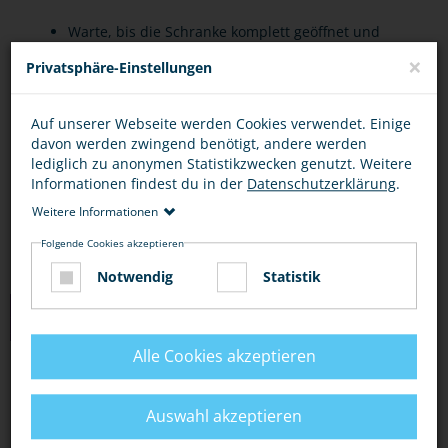
Warte, bis die Schranke komplett geöffnet und
×
das Licht aus ist.
Privatsphäre-Einstellungen
Nicht versuchen, schnell „noch drüber“ zu
Auf unserer Webseite werden Cookies verwendet. Einige
rennen oder zu fahren!
davon werden zwingend benötigt, andere werden
lediglich zu anonymen Statistikzwecken genutzt. Weitere
Schiebe dein Fahrrad oder deinen Roller über
Informationen findest du in der
Datenschutzerklärung
.
den Übergang.
Weitere Informationen
Folgende Cookies akzeptieren
Notwendig
Statistik
LINKS
Alle Cookies akzeptieren
DER KLEINE ICE: ACHTUNG, BAHNÜBERGANG!
DARAUF MUSST DU ACHTEN
Auswahl akzeptieren