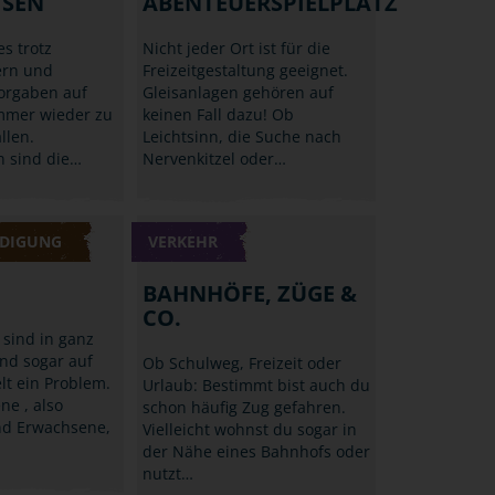
ISEN
ABENTEUERSPIELPLATZ
s trotz
Nicht jeder Ort ist für die
ern und
Freizeitgestaltung geeignet.
Vorgaben auf
Gleisanlagen gehören auf
mmer wieder zu
keinen Fall dazu! Ob
llen.
Leichtsinn, die Suche nach
 sind die…
Nervenkitzel oder…
DIGUNG
VERKEHR
BAHNHÖFE, ZÜGE &
CO.
i sind in ganz
nd sogar auf
Ob Schulweg, Freizeit oder
lt ein Problem.
Urlaub: Bestimmt bist auch du
ene , also
schon häufig Zug gefahren.
nd Erwachsene,
Vielleicht wohnst du sogar in
der Nähe eines Bahnhofs oder
nutzt…