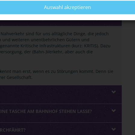
Auswahl akzeptieren
 Nahverkehr sind für uns alltägliche Dinge, die jedoch
en und weiteren unentbehrlichen Gütern und
nannte Kritische Infrastrukturen (kurz: KRITIS). Dazu
ersorgung, der (Bahn-)Verkehr, aber auch die
erkennt man erst, wenn es zu Störungen kommt. Denn sie
er Gesellschaft.
EINE TASCHE AM BAHNHOF STEHEN LASSE?
URCHFÄHRT?