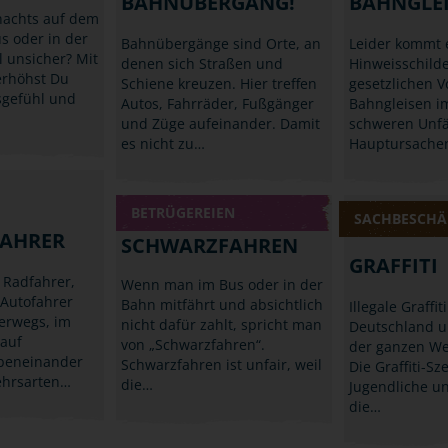
BAHNÜBERGANG!
BAHNGLE
nachts auf dem
s oder in der
Bahnübergänge sind Orte, an
Leider kommt e
unsicher? Mit
denen sich Straßen und
Hinweisschild
erhöhst Du
Schiene kreuzen. Hier treffen
gesetzlichen 
sgefühl und
Autos, Fahrräder, Fußgänger
Bahngleisen i
und Züge aufeinander. Damit
schweren Unfä
es nicht zu…
Hauptursachen
BETRÜGEREIEN
SACHBESCHÄ
AHRER
SCHWARZFAHREN
GRAFFITI
 Radfahrer,
Wenn man im Bus oder in der
Autofahrer
Bahn mitfährt und absichtlich
Illegale Graffit
erwegs, im
nicht dafür zahlt, spricht man
Deutschland u
 auf
von „Schwarzfahren“.
der ganzen We
beneinander
Schwarzfahren ist unfair, weil
Die Graffiti-Sz
ehrsarten…
die…
Jugendliche u
die…