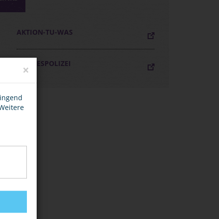
AKTION-TU-WAS
BUNDESPOLIZEI
×
wingend
 Weitere