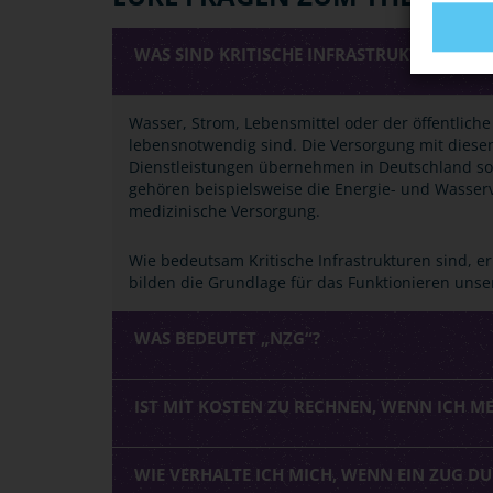
WAS SIND KRITISCHE INFRASTRUKTUREN?
Wasser, Strom, Lebensmittel oder der öffentliche
lebensnotwendig sind. Die Versorgung mit dies
Dienstleistungen übernehmen in Deutschland soge
gehören beispielsweise die Energie- und Wasserv
medizinische Versorgung.
Wie bedeutsam Kritische Infrastrukturen sind, 
bilden die Grundlage für das Funktionieren unser
WAS BEDEUTET „NZG“?
IST MIT KOSTEN ZU RECHNEN, WENN ICH M
WIE VERHALTE ICH MICH, WENN EIN ZUG D