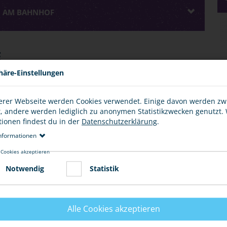
EI AM BAHNHOF
E
häre-Einstellungen
erer Webseite werden Cookies verwendet. Einige davon werden z
t, andere werden lediglich zu anonymen Statistikzwecken genutzt.
 in der Regeln nicht allein unterwegs – egal ob als
tionen findest du in der
Datenschutzerklärung
.
r Roller. Verhalte dich deshalb so, dass du weder dich
uch, keine laute Musik mit oder ohne Kopfhörer zu hören
nformationen
merksamkeit voll und ganz auf den Zugverkehr zu
 Cookies akzeptieren
n.
Notwendig
Statistik
Alle Cookies akzeptieren
AQ)