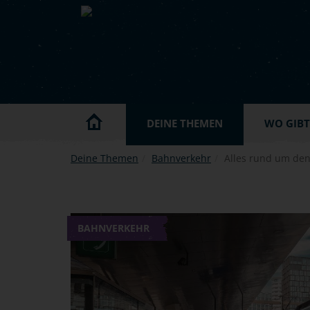
Skip to main content
DEINE THEMEN
WO GIBT'
Deine Themen
Bahnverkehr
Alles rund um de
BAHNVERKEHR