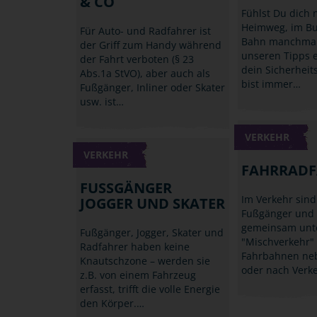
& CO
Fühlst Du dich 
Heimweg, im Bu
Für Auto- und Radfahrer ist
Bahn manchmal 
der Griff zum Handy während
unseren Tipps 
der Fahrt verboten (§ 23
dein Sicherheit
Abs.1a StVO), aber auch als
bist immer…
Fußgänger, Inliner oder Skater
usw. ist…
VERKEHR
VERKEHR
FAHRRADF
FUSSGÄNGER J
Im Verkehr sind
OGGER UND SKATER
Fußgänger und 
gemeinsam unt
Fußgänger, Jogger, Skater und
"Mischverkehr"
Radfahrer haben keine
Fahrbahnen ne
Knautschzone – werden sie
oder nach Verk
z.B. von einem Fahrzeug
erfasst, trifft die volle Energie
den Körper.…