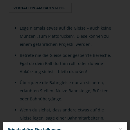
VERHALTEN AM BAHNGLEIS
Lege niemals etwas auf die Gleise – auch keine
Münzen „zum Plattdrücken“. Diese können zu
einem gefährlichen Projektil werden.
Betrete nie die Gleise oder gesperrte Bereiche.
Egal ob dein Ball dorthin rollt oder du eine
Abkürzung siehst – bleib draußen!
Überquere die Bahngleise nur an sicheren,
erlaubten Stellen. Nutze Bahnsteige, Brücken
oder Bahnübergänge.
Wenn du siehst, dass andere etwas auf die
Gleise legen, sage einer Bahnmitarbeiterin,
einem Bahnmitarbeiter oder der Polizei
×
Privatsphäre-Einstellungen