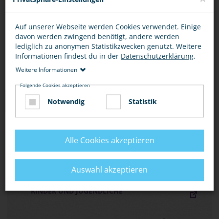
Bescheid.
Wenn Gefahr droht, rufe die 110 oder nutze eine
Auf unserer Webseite werden Cookies verwendet. Einige
davon werden zwingend benötigt, andere werden
Notrufsäule am Bahnhof.
lediglich zu anonymen Statistikzwecken genutzt. Weitere
Informationen findest du in der
Datenschutzerklärung
.
Weitere Informationen
Folgende Cookies akzeptieren
MEDIEN ZUM THEMA
Notwendig
Statistik
FLYER „MIT DER BAHN UNTERWEGS, ABER
Alle Cookies akzeptieren
SICHER!“
Auswahl akzeptieren
FLYER „SICHER AUF BAHNANLAGEN“ FÜR
KINDER UND JUGENDLICHE