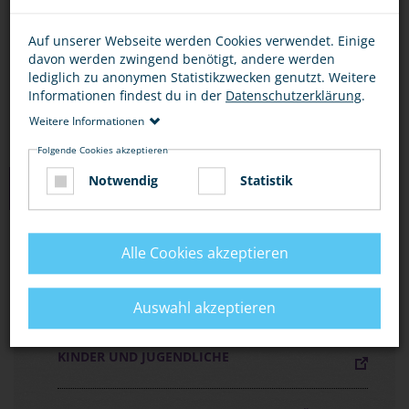
Bescheid.
Auf unserer Webseite werden Cookies verwendet. Einige
Wenn Gefahr droht, rufe die 110 oder nutze eine
davon werden zwingend benötigt, andere werden
Notrufsäule am Bahnhof.
lediglich zu anonymen Statistikzwecken genutzt. Weitere
Informationen findest du in der
Datenschutzerklärung
.
Weitere Informationen
Folgende Cookies akzeptieren
Notwendig
Statistik
MEDIEN ZUM THEMA
FLYER „MIT DER BAHN UNTERWEGS, ABER
Alle Cookies akzeptieren
SICHER!“
Auswahl akzeptieren
FLYER „SICHER AUF BAHNANLAGEN“ FÜR
KINDER UND JUGENDLICHE