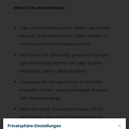
VERHALTEN AM BAHNGLEIS
Lege niemals etwas auf die Gleise – auch keine
Münzen „zum Plattdrücken“. Diese können zu
einem gefährlichen Projektil werden.
Betrete nie die Gleise oder gesperrte Bereiche.
Egal ob dein Ball dorthin rollt oder du eine
Abkürzung siehst – bleib draußen!
Überquere die Bahngleise nur an sicheren,
erlaubten Stellen. Nutze Bahnsteige, Brücken
oder Bahnübergänge.
Wenn du siehst, dass andere etwas auf die
Gleise legen, sage einer Bahnmitarbeiterin,
×
einem Bahnmitarbeiter oder der Polizei
Privatsphäre-Einstellungen