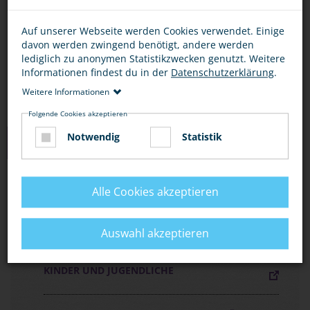
Bescheid.
Auf unserer Webseite werden Cookies verwendet. Einige
Wenn Gefahr droht, rufe die 110 oder nutze eine
davon werden zwingend benötigt, andere werden
Notrufsäule am Bahnhof.
lediglich zu anonymen Statistikzwecken genutzt. Weitere
Informationen findest du in der
Datenschutzerklärung
.
Weitere Informationen
Folgende Cookies akzeptieren
Notwendig
Statistik
MEDIEN ZUM THEMA
FLYER „MIT DER BAHN UNTERWEGS, ABER
Alle Cookies akzeptieren
SICHER!“
Auswahl akzeptieren
FLYER „SICHER AUF BAHNANLAGEN“ FÜR
KINDER UND JUGENDLICHE