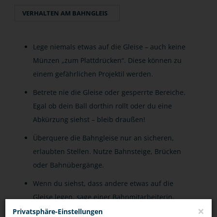
VERHALTEN AM BAHNGLEIS
Lege niemals etwas auf die Gleise – auch keine
Münzen „zum Plattdrücken“. Diese können zu
einem gefährlichen Projektil werden.
Betrete nie die Gleise oder gesperrte Bereiche.
Egal ob dein Ball dorthin rollt oder du eine
Abkürzung siehst – bleib draußen!
Überquere die Bahngleise nur an sicheren,
erlaubten Stellen. Nutze Bahnsteige, Brücken
oder Bahnübergänge.
Wenn du siehst, dass andere etwas auf die
Gleise legen, sage einer Bahnmitarbeiterin,
×
einem Bahnmitarbeiter oder der Polizei
Privatsphäre-Einstellungen