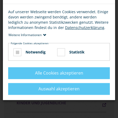
Bescheid.
Auf unserer Webseite werden Cookies verwendet. Einige
Wenn Gefahr droht, rufe die 110 oder nutze eine
davon werden zwingend benötigt, andere werden
Notrufsäule am Bahnhof.
lediglich zu anonymen Statistikzwecken genutzt. Weitere
Informationen findest du in der
Datenschutzerklärung
.
Weitere Informationen
Folgende Cookies akzeptieren
Notwendig
Statistik
MEDIEN ZUM THEMA
FLYER „MIT DER BAHN UNTERWEGS, ABER
Alle Cookies akzeptieren
SICHER!“
Auswahl akzeptieren
FLYER „SICHER AUF BAHNANLAGEN“ FÜR
KINDER UND JUGENDLICHE