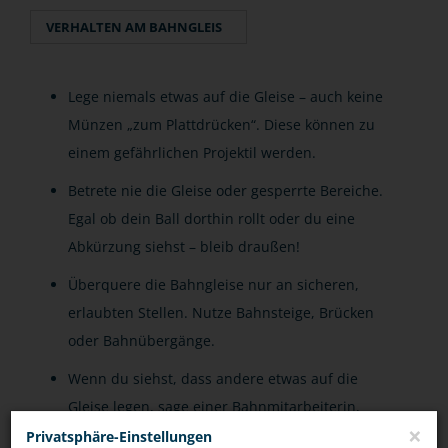
VERHALTEN AM BAHNGLEIS
Lege niemals etwas auf die Gleise – auch keine
Münzen „zum Plattdrücken“. Diese können zu
einem gefährlichen Projektil werden.
Betrete nie die Gleise oder gesperrte Bereiche.
Egal ob dein Ball dorthin rollt oder du eine
Abkürzung siehst – bleib draußen!
Überquere die Bahngleise nur an sicheren,
erlaubten Stellen. Nutze Bahnsteige, Brücken
oder Bahnübergänge.
Wenn du siehst, dass andere etwas auf die
Gleise legen, sage einer Bahnmitarbeiterin,
×
einem Bahnmitarbeiter oder der Polizei
Privatsphäre-Einstellungen