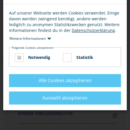
Bescheid.
Auf unserer Webseite werden Cookies verwendet. Einige
Wenn Gefahr droht, rufe die 110 oder nutze eine
davon werden zwingend benötigt, andere werden
Notrufsäule am Bahnhof.
lediglich zu anonymen Statistikzwecken genutzt. Weitere
Informationen findest du in der
Datenschutzerklärung
.
Weitere Informationen
Folgende Cookies akzeptieren
Notwendig
Statistik
MEDIEN ZUM THEMA
FLYER „MIT DER BAHN UNTERWEGS, ABER
Alle Cookies akzeptieren
SICHER!“
Auswahl akzeptieren
FLYER „SICHER AUF BAHNANLAGEN“ FÜR
KINDER UND JUGENDLICHE