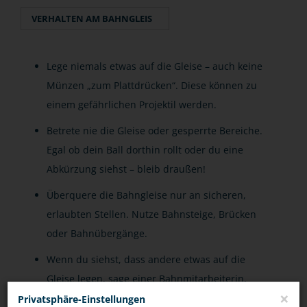
VERHALTEN AM BAHNGLEIS
Lege niemals etwas auf die Gleise – auch keine
Münzen „zum Plattdrücken“. Diese können zu
einem gefährlichen Projektil werden.
Betrete nie die Gleise oder gesperrte Bereiche.
Egal ob dein Ball dorthin rollt oder du eine
Abkürzung siehst – bleib draußen!
Überquere die Bahngleise nur an sicheren,
erlaubten Stellen. Nutze Bahnsteige, Brücken
oder Bahnübergänge.
Wenn du siehst, dass andere etwas auf die
Gleise legen, sage einer Bahnmitarbeiterin,
×
einem Bahnmitarbeiter oder der Polizei
Privatsphäre-Einstellungen