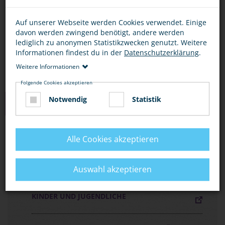
Bescheid.
Auf unserer Webseite werden Cookies verwendet. Einige
Wenn Gefahr droht, rufe die 110 oder nutze eine
davon werden zwingend benötigt, andere werden
Notrufsäule am Bahnhof.
lediglich zu anonymen Statistikzwecken genutzt. Weitere
Informationen findest du in der
Datenschutzerklärung
.
Weitere Informationen
Folgende Cookies akzeptieren
Notwendig
Statistik
MEDIEN ZUM THEMA
FLYER „MIT DER BAHN UNTERWEGS, ABER
Alle Cookies akzeptieren
SICHER!“
Auswahl akzeptieren
FLYER „SICHER AUF BAHNANLAGEN“ FÜR
KINDER UND JUGENDLICHE