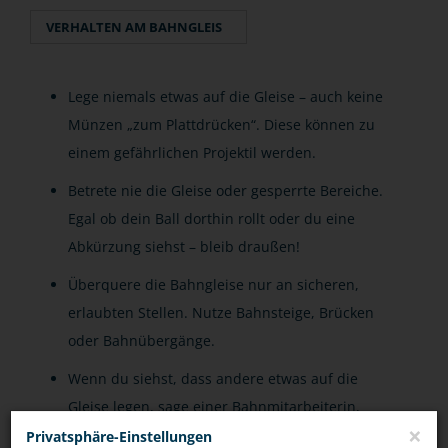
VERHALTEN AM BAHNGLEIS
Lege niemals etwas auf die Gleise – auch keine
Münzen „zum Plattdrücken“. Diese können zu
einem gefährlichen Projektil werden.
Betrete nie die Gleise oder gesperrte Bereiche.
Egal ob dein Ball dorthin rollt oder du eine
Abkürzung siehst – bleib draußen!
Überquere die Bahngleise nur an sicheren,
erlaubten Stellen. Nutze Bahnsteige, Brücken
oder Bahnübergänge.
Wenn du siehst, dass andere etwas auf die
Gleise legen, sage einer Bahnmitarbeiterin,
×
einem Bahnmitarbeiter oder der Polizei
Privatsphäre-Einstellungen