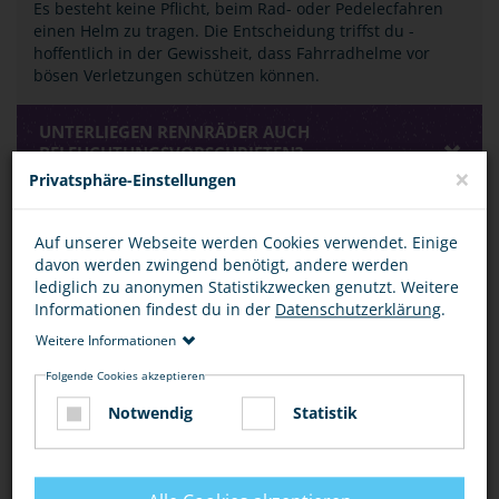
Es besteht keine Pflicht, beim Rad- oder Pedelecfahren
einen Helm zu tragen. Die Entscheidung triffst du -
hoffentlich in der Gewissheit, dass Fahrradhelme vor
bösen Verletzungen schützen können.
UNTERLIEGEN RENNRÄDER AUCH
BELEUCHTUNGSVORSCHRIFTEN?
×
Privatsphäre-Einstellungen
WAS VERSTEHT MAN UNTER EINEM "TOTEN
Auf unserer Webseite werden Cookies verwendet. Einige
WINKEL"?
davon werden zwingend benötigt, andere werden
lediglich zu anonymen Statistikzwecken genutzt. Weitere
Informationen findest du in der
Datenschutzerklärung
.
BEWERTUNG
Weitere Informationen
Folgende Cookies akzeptieren
Notwendig
Statistik
DIESEN ARTIKEL ...