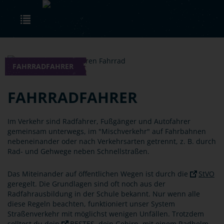
Skip to main content
Toggle navigation
FAHRRADFAHRER
FAHRRADFAHRER
Im Verkehr sind Radfahrer, Fußgänger und Autofahrer
gemeinsam unterwegs, im "Mischverkehr" auf Fahrbahnen
nebeneinander oder nach Verkehrsarten getrennt, z. B. durch
Rad- und Gehwege neben Schnellstraßen.
Das Miteinander auf öffentlichen Wegen ist durch die
StVO
geregelt. Die Grundlagen sind oft noch aus der
Radfahrausbildung in der Schule bekannt. Nur wenn alle
diese Regeln beachten, funktioniert unser System
Straßenverkehr mit möglichst wenigen Unfällen. Trotzdem
solltest du dein
BESTES
, dein Gehirn, mit einem Radhelm