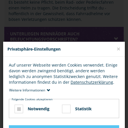
Es besteht keine Pflicht, beim Rad- oder Pedelecfahren
einen Helm zu tragen. Die Entscheidung triffst du -
hoffentlich in der Gewissheit, dass Fahrradhelme vor
bösen Verletzungen schützen können.
UNTERLIEGEN RENNRÄDER AUCH
BELEUCHTUNGSVORSCHRIFTEN?
×
Privatsphäre-Einstellungen
WAS VERSTEHT MAN UNTER EINEM "TOTEN
WINKEL"?
Auf unserer Webseite werden Cookies verwendet. Einige
davon werden zwingend benötigt, andere werden
lediglich zu anonymen Statistikzwecken genutzt. Weitere
Informationen findest du in der
Datenschutzerklärung
.
BEWERTUNG
Weitere Informationen
Folgende Cookies akzeptieren
Notwendig
Statistik
DIESEN ARTIKEL ...