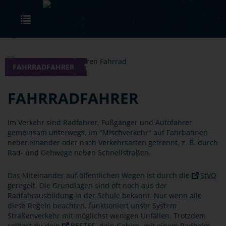
Skip to main content
Toggle navigation
FAHRRADFAHRER
FAHRRADFAHRER
Im Verkehr sind Radfahrer, Fußgänger und Autofahrer
gemeinsam unterwegs, im "Mischverkehr" auf Fahrbahnen
nebeneinander oder nach Verkehrsarten getrennt, z. B. durch
Rad- und Gehwege neben Schnellstraßen.
Das Miteinander auf öffentlichen Wegen ist durch die
StVO
geregelt. Die Grundlagen sind oft noch aus der
Radfahrausbildung in der Schule bekannt. Nur wenn alle
diese Regeln beachten, funktioniert unser System
Straßenverkehr mit möglichst wenigen Unfällen. Trotzdem
solltest du dein
BESTES
, dein Gehirn, mit einem Radhelm