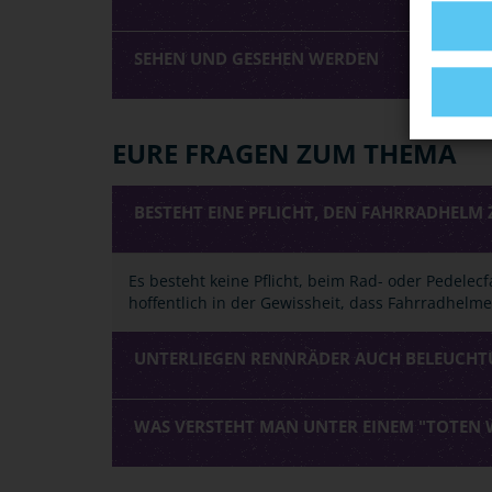
SEHEN UND GESEHEN WERDEN
EURE FRAGEN ZUM THEMA
BESTEHT EINE PFLICHT, DEN FAHRRADHELM
Es besteht keine Pflicht, beim Rad- oder Pedelecf
hoffentlich in der Gewissheit, dass Fahrradhelm
UNTERLIEGEN RENNRÄDER AUCH BELEUCHT
WAS VERSTEHT MAN UNTER EINEM "TOTEN 