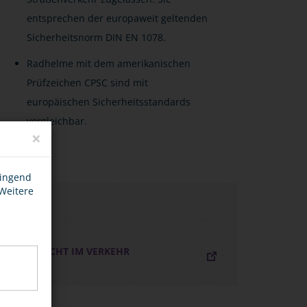
entsprechen der europaweit geltenden
Sicherheitsnorm DIN EN 1078.
Radhelme mit dem amerikanischen
Prüfzeichen CPSC sind mit
europäischen Sicherheitsstandards
vergleichbar.
×
wingend
 Weitere
LINKS
GIB ACHT IM VERKEHR