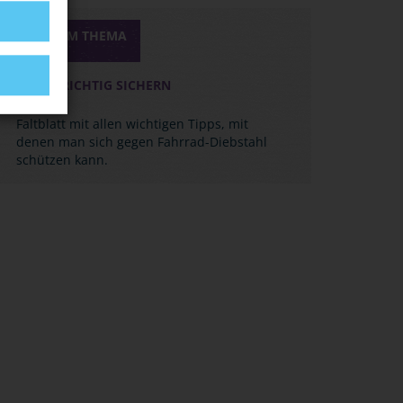
MEDIEN ZUM THEMA
RÄDER RICHTIG SICHERN
Faltblatt mit allen wichtigen Tipps, mit
denen man sich gegen Fahrrad-Diebstahl
schützen kann.