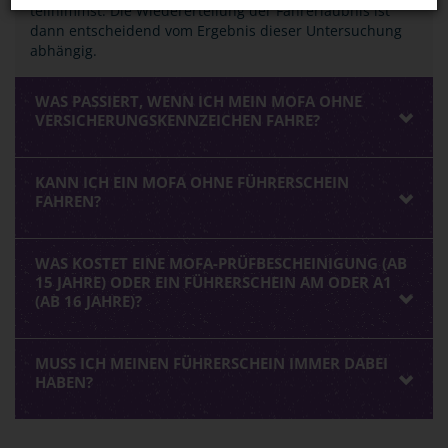
teilnimmst. Die Wiedererteilung der Fahrerlaubnis ist
dann entscheidend vom Ergebnis dieser Untersuchung
abhängig.
WAS PASSIERT, WENN ICH MEIN MOFA OHNE
VERSICHERUNGSKENNZEICHEN FAHRE?
KANN ICH EIN MOFA OHNE FÜHRERSCHEIN
FAHREN?
WAS KOSTET EINE MOFA-PRÜFBESCHEINIGUNG (AB
15 JAHRE) ODER EIN FÜHRERSCHEIN AM ODER A1
(AB 16 JAHRE)?
MUSS ICH MEINEN FÜHRERSCHEIN IMMER DABEI
HABEN?