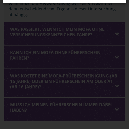
teilnimmst. Die Wiedererteilung der Fahrerlaubnis ist
dann entscheidend vom Ergebnis dieser Untersuchung
abhängig.
WAS PASSIERT, WENN ICH MEIN MOFA OHNE
VERSICHERUNGSKENNZEICHEN FAHRE?
KANN ICH EIN MOFA OHNE FÜHRERSCHEIN
FAHREN?
WAS KOSTET EINE MOFA-PRÜFBESCHEINIGUNG (AB
15 JAHRE) ODER EIN FÜHRERSCHEIN AM ODER A1
(AB 16 JAHRE)?
MUSS ICH MEINEN FÜHRERSCHEIN IMMER DABEI
HABEN?