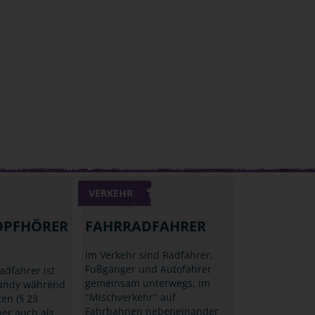
VERKEHR
OPFHÖRER
FAHRRADFAHRER
Im Verkehr sind Radfahrer,
Fußgänger und Autofahrer
adfahrer ist
gemeinsam unterwegs, im
Handy während
"Mischverkehr" auf
ten (§ 23
Fahrbahnen nebeneinander
ber auch als