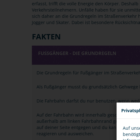
erfasst, trifft die volle Energie den Körper. Desh
Verkehrsteilnehmern. Unfälle haben für sie unmitt
sich daher an die Grundregeln im Straßenverkehr h
Jogger und Skater. Dabei ist besondere Rücksicht
FAKTEN
FUSSGÄNGER - DIE GRUNDREGELN
Die Grundregeln für Fußgänger im Straßenverkeh
Als Fußgänger musst du grundsätzlich Gehwege 
Die Fahrbahn darfst du nur benutzen, wenn wede
Privatsp
Auf der Fahrbahn wird innerhalb geschlossener
außerhalb am linken Fahrbahnrand gegangen, w
auf deiner Seite entgegen und du kannst besser 
Auf uns
reagieren und ausweichen.
benötig