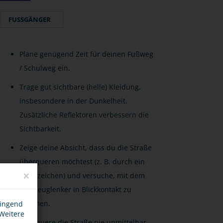
FUSSGÄNGER
Plane genügend Zeit für deinen Fußweg
/ Schulweg ein.
Trage gut sichtbare (helle) Kleidung,
insbesondere in der Dunkelheit.
Zusätzliche Reflektoren verbessern die
Sichtbarkeit.
Zeige deine Absicht, dass du die Straße
überqueren möchtest (z. B. durch ein
×
Handzeichen) und versuche, mit dem
Fahrzeuglenker in Blickkontakt zu
kommen.
wingend
 Weitere
Überquere die Straße nie unmittelbar