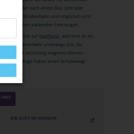
vor oder nach einem Bus, LKW oder
einer Straßenbahn und möglichst nicht
zwischen parkenden Fahrzeugen.
Verzichte auf
Kopfhörer
, während du im
Straßenverkehr unterwegs bist. Du
musst rechtzeitig reagieren können -
Fahrzeuge haben einen Anhalteweg!
LINKS
GIB ACHT IM VERKEHR