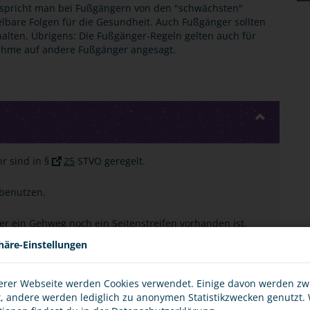
alb spricht man bei Fußgängern von den "schwächsten"
elbare Folgen für die Gesundheit. Auch Fußgänger sollten
alten. Übrigens: Die Fußgänger-Regeln gelten auch für
nahme auf andere Fußgänger angesagt.
r sind in §
25
STVO geregelt.
benutzen.
r ein Gehweg noch ein Seitenstreifen vorhanden ist.
häre-Einstellungen
 Ortschaften am rechten oder linken Fahrbahnrand und
enn das zumutbar ist. Die Fahrzeuge kommen dir dann
und rechtzeitig etwa auf zu geringen Seitenabstand
erer Webseite werden Cookies verwendet. Einige davon werden z
t, andere werden lediglich zu anonymen Statistikzwecken genutzt.