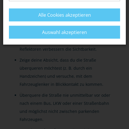
Plane genügend Zeit für deinen Fußweg /
Alle Cookies akzeptieren
Schulweg ein.
Auswahl akzeptieren
Trage gut sichtbare (helle) Kleidung,
insbesondere in der Dunkelheit. Zusätzliche
Reflektoren verbessern die Sichtbarkeit.
Zeige deine Absicht, dass du die Straße
überqueren möchtest (z. B. durch ein
Handzeichen) und versuche, mit dem
Fahrzeuglenker in Blickkontakt zu kommen.
Überquere die Straße nie unmittelbar vor oder
nach einem Bus, LKW oder einer Straßenbahn
und möglichst nicht zwischen parkenden
Fahrzeugen.