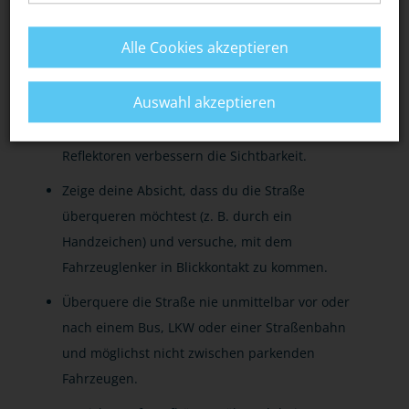
Plane genügend Zeit für deinen Fußweg /
Alle Cookies akzeptieren
Schulweg ein.
Auswahl akzeptieren
Trage gut sichtbare (helle) Kleidung,
insbesondere in der Dunkelheit. Zusätzliche
Reflektoren verbessern die Sichtbarkeit.
Zeige deine Absicht, dass du die Straße
überqueren möchtest (z. B. durch ein
Handzeichen) und versuche, mit dem
Fahrzeuglenker in Blickkontakt zu kommen.
Überquere die Straße nie unmittelbar vor oder
nach einem Bus, LKW oder einer Straßenbahn
und möglichst nicht zwischen parkenden
Fahrzeugen.