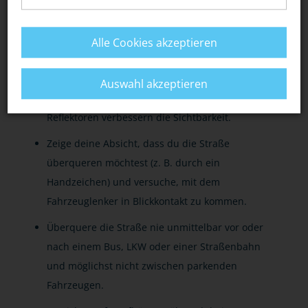
Plane genügend Zeit für deinen Fußweg /
Alle Cookies akzeptieren
Schulweg ein.
Trage gut sichtbare (helle) Kleidung,
Auswahl akzeptieren
insbesondere in der Dunkelheit. Zusätzliche
Reflektoren verbessern die Sichtbarkeit.
Zeige deine Absicht, dass du die Straße
überqueren möchtest (z. B. durch ein
Handzeichen) und versuche, mit dem
Fahrzeuglenker in Blickkontakt zu kommen.
Überquere die Straße nie unmittelbar vor oder
nach einem Bus, LKW oder einer Straßenbahn
und möglichst nicht zwischen parkenden
Fahrzeugen.