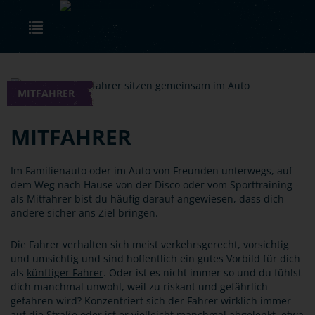
Skip to main content
Toggle navigation
MITFAHRER
MITFAHRER
Im Familienauto oder im Auto von Freunden unterwegs, auf
dem Weg nach Hause von der Disco oder vom Sporttraining -
als Mitfahrer bist du häufig darauf angewiesen, dass dich
andere sicher ans Ziel bringen.
Die Fahrer verhalten sich meist verkehrsgerecht, vorsichtig
und umsichtig und sind hoffentlich ein gutes Vorbild für dich
als
künftiger Fahrer
. Oder ist es nicht immer so und du fühlst
dich manchmal unwohl, weil zu riskant und gefährlich
gefahren wird? Konzentriert sich der Fahrer wirklich immer
auf die Straße oder ist er vielleicht manchmal
abgelenkt
, etwa