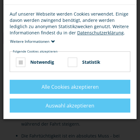
Auf unserer Webseite werden Cookies verwendet. Einige
davon werden zwingend benötigt, andere werden
lediglich zu anonymen Statistikzwecken genutzt. Weitere
Informationen findest du in der
Datenschutzerklärung
.
TIPPS
Weitere Informationen
Folgende Cookies akzeptieren
GRUNDSÄTZLICH
AKTIVE UNTERSTÜTZUNG
VERANTWOR
Notwendig
Statistik
Vertraue Fahrern nicht "blind" und kritiklos.
Angst und Unbehagen einfach mit einem
Alle Cookies akzeptieren
selbstbewussten "Nein" ausdrücken.
Auswahl akzeptieren
Direkte Kritik am Fahrstil und an der Kompetenz
eines Fahrers können die Risikobereitschaft
während der Fahrt steigern.
Die Fahrtüchtigkeit ist ein absolutes Muss - bei