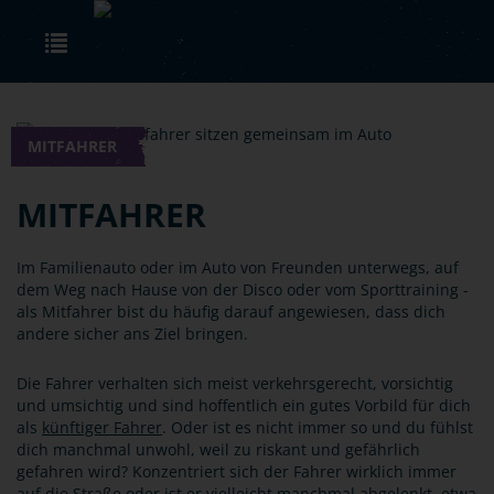
Skip to main content
Toggle navigation
MITFAHRER
MITFAHRER
Im Familienauto oder im Auto von Freunden unterwegs, auf
dem Weg nach Hause von der Disco oder vom Sporttraining -
als Mitfahrer bist du häufig darauf angewiesen, dass dich
andere sicher ans Ziel bringen.
Die Fahrer verhalten sich meist verkehrsgerecht, vorsichtig
und umsichtig und sind hoffentlich ein gutes Vorbild für dich
als
künftiger Fahrer
. Oder ist es nicht immer so und du fühlst
dich manchmal unwohl, weil zu riskant und gefährlich
gefahren wird? Konzentriert sich der Fahrer wirklich immer
auf die Straße oder ist er vielleicht manchmal
abgelenkt
, etwa