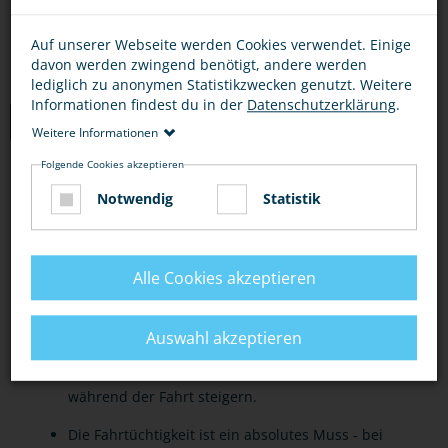
Auf unserer Webseite werden Cookies verwendet. Einige
davon werden zwingend benötigt, andere werden
lediglich zu anonymen Statistikzwecken genutzt. Weitere
Informationen findest du in der
Datenschutzerklärung
.
TIPPS
Weitere Informationen
Folgende Cookies akzeptieren
GRUNDSÄTZLICH
AKTIVE UNTERSTÜTZUNG
VERANTWOR
Notwendig
Statistik
Vertraue Fahrern nicht "blind" und kritiklos.
Angst und Unbehagen einfach mit einem
Alle Cookies akzeptieren
selbstbewussten "Nein" ausdrücken.
Auswahl akzeptieren
Direkte Kritik am Fahrstil und an der Kompetenz
eines Fahrers können die Risikobereitschaft
während der Fahrt steigern.
Die Fahrtüchtigkeit ist ein absolutes Muss - bei