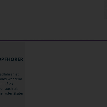
OPFHÖRER
adfahrer ist
Handy während
ten (§ 23
ber auch als
ner oder Skater