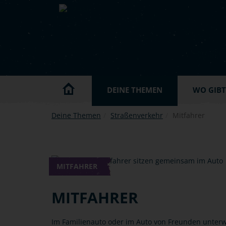
Skip to main content
DEINE THEMEN
WO GIBT'
Deine Themen
Straßenverkehr
Mitfahrer
MITFAHRER
MITFAHRER
Im Familienauto oder im Auto von Freunden unter