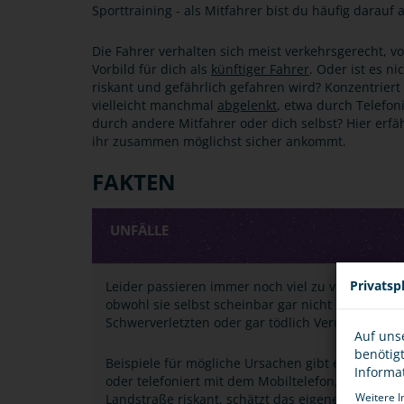
Sporttraining - als Mitfahrer bist du häufig darauf
Die Fahrer verhalten sich meist verkehrsgerecht, vo
Vorbild für dich als
künftiger Fahrer
. Oder ist es n
riskant und gefährlich gefahren wird? Konzentriert 
vielleicht manchmal
abgelenkt
, etwa durch Telefoni
durch andere Mitfahrer oder dich selbst? Hier erfä
ihr zusammen möglichst sicher ankommt.
FAKTEN
UNFÄLLE
Privatsp
Leider passieren immer noch viel zu viele Unfäl
obwohl sie selbst scheinbar gar nicht dafür ver
Schwerverletzten oder gar tödlich Verunglückten 
Auf uns
benötig
Beispiele für mögliche Ursachen gibt es genügen
Informa
oder telefoniert mit dem Mobiltelefon, er fährt zu
Weitere I
Landstraße riskant, schätzt das eigene Können od