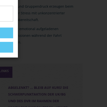
Zeit- und Gruppendruck erzeugen beim
Fahrer Stress mit unkonzentrierter
Risikobereitschaft.
Keine emotional aufgeladenen
Diskussionen während der Fahrt
führen.
LINKS
ABGELENKT? ... BLEIB AUF KURS! DIE
SCHWERPUNKTAKTION DER UK/BG
UND DES DVR IM RAHMEN DER