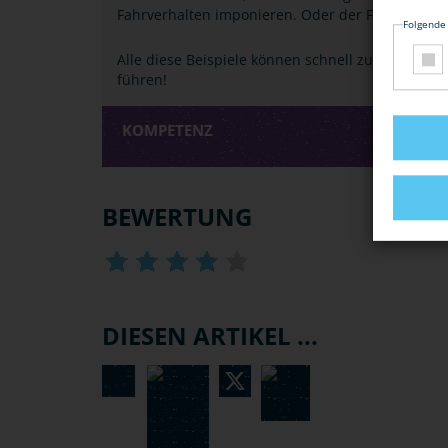
Fahrverhalten imponieren. Oder der Fahrer ist v
Folgende
Alle diese Beispiele können schnell zu einem Un
führen!
KOMPETENZ
BEWERTUNG
DIESEN ARTIKEL ...