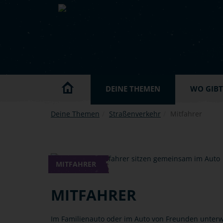
Skip to main content
DEINE THEMEN
WO GIBT'
Deine Themen
Straßenverkehr
Mitfahrer
MITFAHRER
MITFAHRER
Im Familienauto oder im Auto von Freunden unter