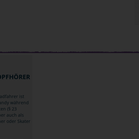
OPFHÖRER
adfahrer ist
Handy während
ten (§ 23
ber auch als
ner oder Skater