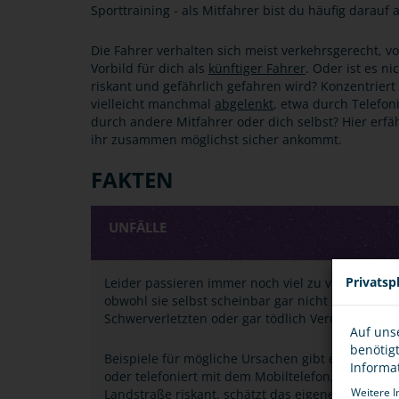
Sporttraining - als Mitfahrer bist du häufig darauf
Die Fahrer verhalten sich meist verkehrsgerecht, vo
Vorbild für dich als
künftiger Fahrer
. Oder ist es n
riskant und gefährlich gefahren wird? Konzentriert 
vielleicht manchmal
abgelenkt
, etwa durch Telefoni
durch andere Mitfahrer oder dich selbst? Hier erfä
ihr zusammen möglichst sicher ankommt.
FAKTEN
UNFÄLLE
Privatsp
Leider passieren immer noch viel zu viele Unfäl
obwohl sie selbst scheinbar gar nicht dafür ver
Schwerverletzten oder gar tödlich Verunglückten 
Auf uns
benötig
Beispiele für mögliche Ursachen gibt es genügen
Informa
oder telefoniert mit dem Mobiltelefon, er fährt zu
Weitere I
Landstraße riskant, schätzt das eigene Können od