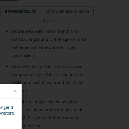
GRUNDSÄTZLICH
AKTIVE UNTERSTÜTZUNG
VERANTWORTUN
Vertraue Fahrern nicht "blind" und
kritiklos. Angst und Unbehagen einfach
mit einem selbstbewussten "Nein"
ausdrücken.
Direkte Kritik am Fahrstil und an der
Kompetenz eines Fahrers können die
Risikobereitschaft während der Fahrt
×
steigern.
Die Fahrtüchtigkeit ist ein absolutes
wingend
Muss - bei niemandem mitfahren, der
 Weitere
Alkohol, Drogen oder Medikamente
konsumiert hat.