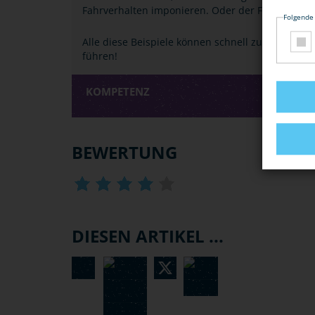
Fahrverhalten imponieren. Oder der Fahrer ist v
Folgende
Alle diese Beispiele können schnell zu einem Un
führen!
KOMPETENZ
BEWERTUNG
DIESEN ARTIKEL ...