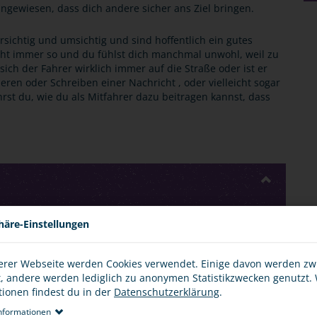
 angewiesen, dass dich andere sicher ans Ziel bringen.
rsichtig und umsichtig und sind hoffentlich ein gutes
icht immer so und du fühlst dich manchmal unwohl, weil zu
sich der Fahrer wirklich immer auf die Straße oder ist er
eren oder Schreiben einer Nachricht , oder vielleicht sogar
hrst du, wie du als Mitfahrer dazu beitragen kannst, dass
häre-Einstellungen
le, bei denen jugendliche Mitfahrer zu Schaden kommen,
antwortlich sind. Unfallmeldungen mit häufig mehreren
sind dir sicherlich nicht unbekannt.
erer Webseite werden Cookies verwendet. Einige davon werden z
t, andere werden lediglich zu anonymen Statistikzwecken genutzt.
d: Der Fahrer schreibt während der Fahrt eine Nachricht
tionen findest du in der
Datenschutzerklärung
.
 schnell oder zu dicht auf. Er überholt auf einer
nformationen
er eine Verkehrssituation falsch ein oder will durch sein