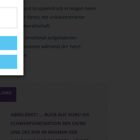
Zeit- und Gruppendruck erzeugen beim
Fahrer Stress mit unkonzentrierter
Risikobereitschaft.
Keine emotional aufgeladenen
Diskussionen während der Fahrt
führen.
LINKS
ABGELENKT? ... BLEIB AUF KURS! DIE
SCHWERPUNKTAKTION DER UK/BG
UND DES DVR IM RAHMEN DER