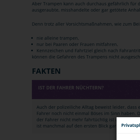
Aber Trampen kann auch durchaus gefährlich für d
ausgeraubte, misshandelte oder gar getötete Anhalt
Denn trotz aller Vorsichtsmaßnahmen, wie zum Bei
nie alleine trampen,
nur bei Paaren oder Frauen mitfahren,
Kennzeichen und Fahrtziel gleich nach Fahrantri
können die Gefahren des Trampens nicht ausgesch
FAKTEN
IST DER FAHRER NÜCHTERN?
Auch der polizeiliche Alltag beweist leider, dass 
Fahrer noch nicht einmal Böses im Sinn haben. 
der Fahrer nicht mehr fahrtüchtig ist und er unt
Privatsp
ist manchmal auf den ersten Blick gar nicht zu e