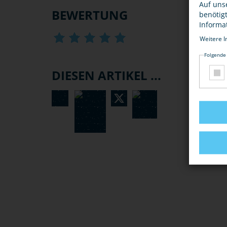
Auf uns
BEWERTUNG
benötig
Informa
Weitere I
Folgende
DIESEN ARTIKEL ...