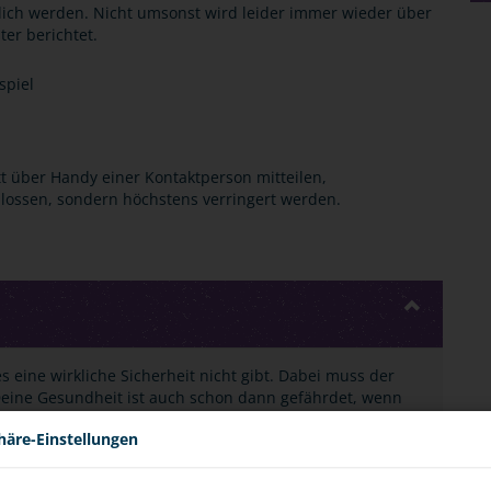
ich werden. Nicht umsonst wird leider immer wieder über
er berichtet.
spiel
tt über Handy einer Kontaktperson mitteilen,
lossen, sondern höchstens verringert werden.
es eine wirkliche Sicherheit nicht gibt. Dabei muss der
Deine Gesundheit ist auch schon dann gefährdet, wenn
er Drogen-oder Alkoholeinfluss am Lenker sitzt. Und das
häre-Einstellungen
rkennen.