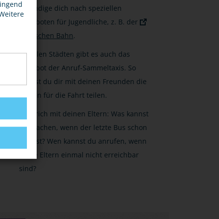
wingend
Erkundige dich nach speziellen
 Weitere
Angeboten für Jugendliche, z. B. der
Deutschen Bahn
.
In vielen Städten gibt es auch das
Angebot der Anruf-Sammeltaxis. So
kannst du dir mit deinen Freunden die
Kosten für die Fahrt teilen.
Besprich mit deinen Eltern: Was kannst
du machen, wenn der letzte Bus schon
weg ist? Wen kannst du anrufen, wenn
deine Eltern einmal nicht erreichbar
sind?