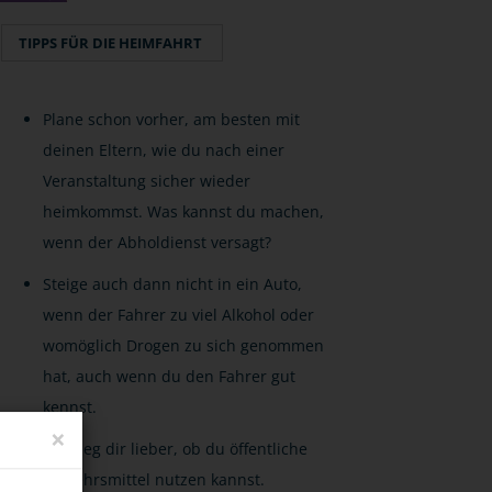
TIPPS FÜR DIE HEIMFAHRT
Plane schon vorher, am besten mit
deinen Eltern, wie du nach einer
Veranstaltung sicher wieder
heimkommst. Was kannst du machen,
wenn der Abholdienst versagt?
Steige auch dann nicht in ein Auto,
wenn der Fahrer zu viel Alkohol oder
womöglich Drogen zu sich genommen
hat, auch wenn du den Fahrer gut
kennst.
×
Überleg dir lieber, ob du öffentliche
Verkehrsmittel nutzen kannst.