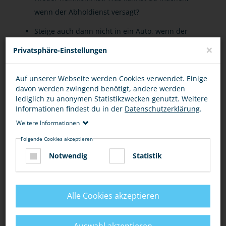
wenn der Abholdienst versagt?
Steige auch dann nicht in ein Auto, wenn der
Fahrer zu viel Alkohol oder womöglich Drogen zu
×
Privatsphäre-Einstellungen
sich genommen hat, auch wenn du den Fahrer
gut kennst.
Auf unserer Webseite werden Cookies verwendet. Einige
davon werden zwingend benötigt, andere werden
Überleg dir lieber, ob du öffentliche
lediglich zu anonymen Statistikzwecken genutzt. Weitere
Verkehrsmittel nutzen kannst. Erkundige dich
Informationen findest du in der
Datenschutzerklärung
.
nach speziellen Angeboten für Jugendliche, z. B.
Weitere Informationen
der
Deutschen Bahn
.
Folgende Cookies akzeptieren
In vielen Städten gibt es auch das Angebot der
Notwendig
Statistik
Anruf-Sammeltaxis. So kannst du dir mit deinen
Freunden die Kosten für die Fahrt teilen.
Alle Cookies akzeptieren
Besprich mit deinen Eltern: Was kannst du
machen, wenn der letzte Bus schon weg ist?