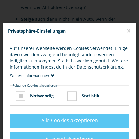
wenn der Abholdienst versagt?
Steige auch dann nicht in ein Auto, wenn der
Fahrer zu viel Alkohol oder womöglich Drogen zu
×
Privatsphäre-Einstellungen
sich genommen hat, auch wenn du den Fahrer
gut kennst.
Auf unserer Webseite werden Cookies verwendet. Einige
davon werden zwingend benötigt, andere werden
Überleg dir lieber, ob du öffentliche
lediglich zu anonymen Statistikzwecken genutzt. Weitere
Verkehrsmittel nutzen kannst. Erkundige dich
Informationen findest du in der
Datenschutzerklärung
.
nach speziellen Angeboten für Jugendliche, z. B.
Weitere Informationen
der
Deutschen Bahn
.
Folgende Cookies akzeptieren
In vielen Städten gibt es auch das Angebot der
Notwendig
Statistik
Anruf-Sammeltaxis. So kannst du dir mit deinen
Freunden die Kosten für die Fahrt teilen.
Alle Cookies akzeptieren
Besprich mit deinen Eltern: Was kannst du
machen, wenn der letzte Bus schon weg ist?