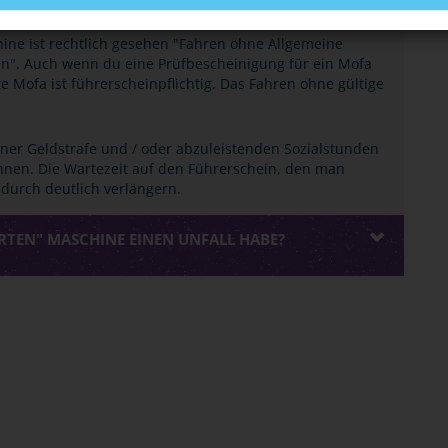
hine ist rechtlich gesehen "Fahren ohne Allgemeine
in". Auch wenn du eine Prüfbescheinigung für ein Mofa
rte Mofa ist führerscheinpflichtig. Das Fahren ohne gültige
iner Geldstrafe und / oder abzuleistenden Sozialstunden
hnen. Die Wartezeit auf den Führerschein, den man
adurch deutlich verlängern.
IERTEN" MASCHINE EINEN UNFALL HABE?