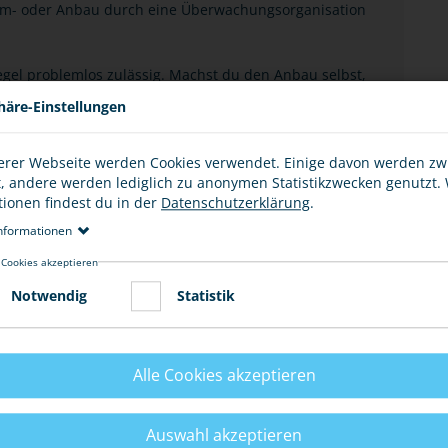
Um- oder Anbau durch eine Überwachungsorganisation
 Regel problemlos zulässig. Machst du den Anbau selbst,
rt sein. Besser ist, einen Fachkundigen oder eine
häre-Einstellungen
r zu beauftragen.
erer Webseite werden Cookies verwendet. Einige davon werden z
t, andere werden lediglich zu anonymen Statistikzwecken genutzt.
tionen findest du in der
Datenschutzerklärung
.
nformationen
 Cookies akzeptieren
Notwendig
Statistik
Alle Cookies akzeptieren
MIT EINER "FRISIERTEN" MASCHINE FAHRE?
Auswahl akzeptieren