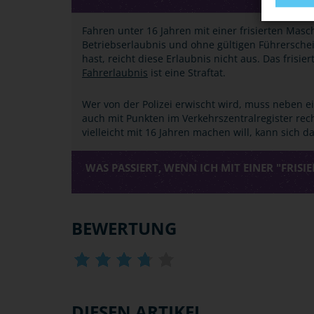
Fahren unter 16 Jahren mit einer frisierten Masc
Betriebserlaubnis und ohne gültigen Führersche
hast, reicht diese Erlaubnis nicht aus. Das frisie
Fahrerlaubnis
ist eine Straftat.
Wer von der Polizei erwischt wird, muss neben e
auch mit Punkten im Verkehrszentralregister rec
vielleicht mit 16 Jahren machen will, kann sich d
WAS PASSIERT, WENN ICH MIT EINER "FRIS
BEWERTUNG
DIESEN ARTIKEL ...