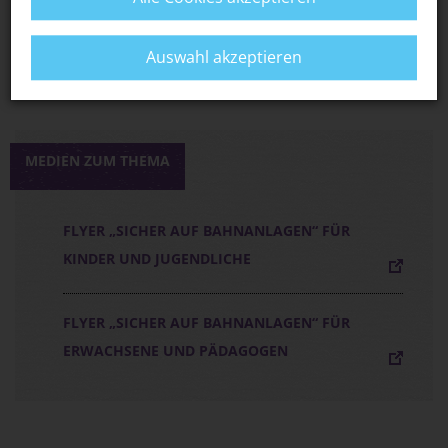
S-BAHN MÜNCHEN: ERKLÄRVIDEOS RUND
UMS S-BAHN-FAHREN
Auswahl akzeptieren
MEDIEN ZUM THEMA
FLYER „SICHER AUF BAHNANLAGEN“ FÜR
KINDER UND JUGENDLICHE
FLYER „SICHER AUF BAHNANLAGEN“ FÜR
ERWACHSENE UND PÄDAGOGEN