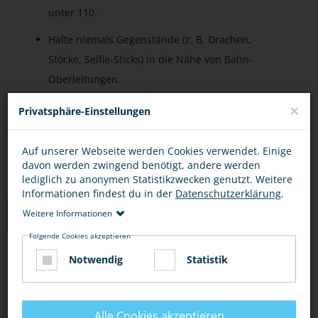
unter 110.
Halte niemals Gegenstände (z. B. Drachen,
Stöcke, Selfie-Sticks) in die Nähe von Bahn-
Oberleitungen.
×
Lasse niemals Drohnen oder ferngesteuerte
Privatsphäre-Einstellungen
Geräte in Gleisnähe fliegen.
Auf unserer Webseite werden Cookies verwendet. Einige
davon werden zwingend benötigt, andere werden
lediglich zu anonymen Statistikzwecken genutzt. Weitere
Informationen findest du in der
Datenschutzerklärung
.
LINKS
Weitere Informationen
Folgende Cookies akzeptieren
Notwendig
Statistik
CHECKER TOBI: DER BAHNHOFS-CHECK
(YOUTUBE)
Alle Cookies akzeptieren