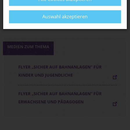
S-BAHN MÜNCHEN: ERKLÄRVIDEOS RUND
UMS S-BAHN-FAHREN
Auswahl akzeptieren
MEDIEN ZUM THEMA
FLYER „SICHER AUF BAHNANLAGEN“ FÜR
KINDER UND JUGENDLICHE
FLYER „SICHER AUF BAHNANLAGEN“ FÜR
ERWACHSENE UND PÄDAGOGEN