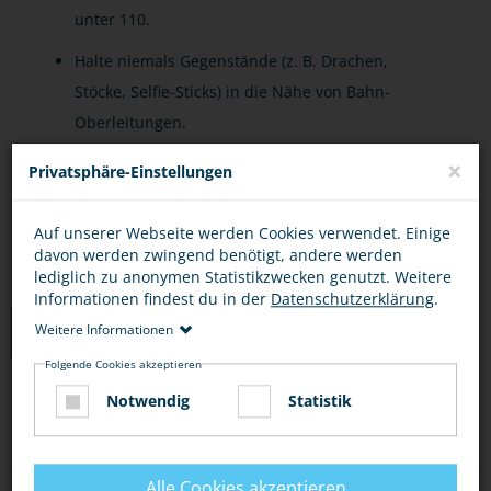
unter 110.
Halte niemals Gegenstände (z. B. Drachen,
Stöcke, Selfie-Sticks) in die Nähe von Bahn-
Oberleitungen.
×
Lasse niemals Drohnen oder ferngesteuerte
Privatsphäre-Einstellungen
Geräte in Gleisnähe fliegen.
Auf unserer Webseite werden Cookies verwendet. Einige
davon werden zwingend benötigt, andere werden
lediglich zu anonymen Statistikzwecken genutzt. Weitere
Informationen findest du in der
Datenschutzerklärung
.
LINKS
Weitere Informationen
Folgende Cookies akzeptieren
Notwendig
Statistik
CHECKER TOBI: DER BAHNHOFS-CHECK
(YOUTUBE)
Alle Cookies akzeptieren