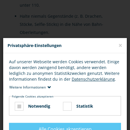
unter 110.
Halte niemals Gegenstände (z. B. Drachen,
Stöcke, Selfie-Sticks) in die Nähe von Bahn-
Oberleitungen.
×
Lasse niemals Drohnen oder ferngesteuerte
Privatsphäre-Einstellungen
Geräte in Gleisnähe fliegen.
Auf unserer Webseite werden Cookies verwendet. Einige
davon werden zwingend benötigt, andere werden
lediglich zu anonymen Statistikzwecken genutzt. Weitere
Informationen findest du in der
Datenschutzerklärung
.
LINKS
Weitere Informationen
Folgende Cookies akzeptieren
Notwendig
Statistik
CHECKER TOBI: DER BAHNHOFS-CHECK
(YOUTUBE)
Alle Cookies akzeptieren