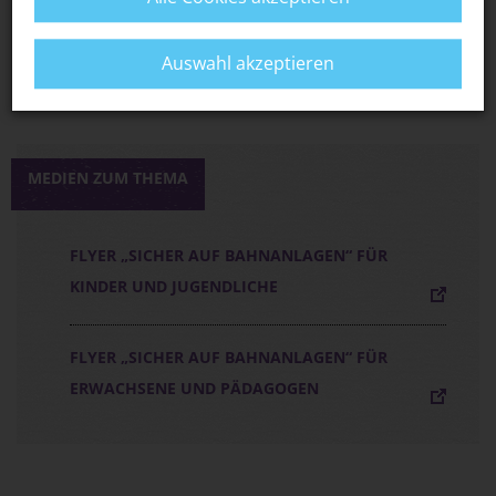
S-BAHN MÜNCHEN: ERKLÄRVIDEOS RUND
UMS S-BAHN-FAHREN
Auswahl akzeptieren
MEDIEN ZUM THEMA
FLYER „SICHER AUF BAHNANLAGEN“ FÜR
KINDER UND JUGENDLICHE
FLYER „SICHER AUF BAHNANLAGEN“ FÜR
ERWACHSENE UND PÄDAGOGEN