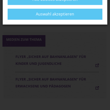
S-BAHN MÜNCHEN: ERKLÄRVIDEOS RUND
UMS S-BAHN-FAHREN
Auswahl akzeptieren
MEDIEN ZUM THEMA
FLYER „SICHER AUF BAHNANLAGEN“ FÜR
KINDER UND JUGENDLICHE
FLYER „SICHER AUF BAHNANLAGEN“ FÜR
ERWACHSENE UND PÄDAGOGEN