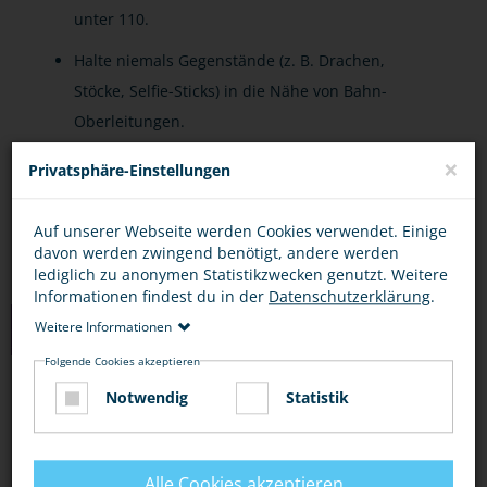
unter 110.
Halte niemals Gegenstände (z. B. Drachen,
Stöcke, Selfie-Sticks) in die Nähe von Bahn-
Oberleitungen.
×
Lasse niemals Drohnen oder ferngesteuerte
Privatsphäre-Einstellungen
Geräte in Gleisnähe fliegen.
Auf unserer Webseite werden Cookies verwendet. Einige
davon werden zwingend benötigt, andere werden
lediglich zu anonymen Statistikzwecken genutzt. Weitere
Informationen findest du in der
Datenschutzerklärung
.
LINKS
Weitere Informationen
Folgende Cookies akzeptieren
Notwendig
Statistik
CHECKER TOBI: DER BAHNHOFS-CHECK
(YOUTUBE)
Alle Cookies akzeptieren