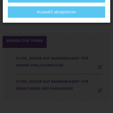
S-BAHN MÜNCHEN: ERKLÄRVIDEOS RUND
UMS S-BAHN-FAHREN
Auswahl akzeptieren
MEDIEN ZUM THEMA
FLYER „SICHER AUF BAHNANLAGEN“ FÜR
KINDER UND JUGENDLICHE
FLYER „SICHER AUF BAHNANLAGEN“ FÜR
ERWACHSENE UND PÄDAGOGEN