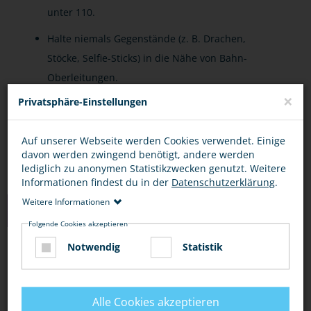
unter 110.
Halte niemals Gegenstände (z. B. Drachen,
Stöcke, Selfie-Sticks) in die Nähe von Bahn-
Oberleitungen.
×
Privatsphäre-Einstellungen
Lasse niemals Drohnen oder ferngesteuerte
Geräte in Gleisnähe fliegen.
Auf unserer Webseite werden Cookies verwendet. Einige
davon werden zwingend benötigt, andere werden
lediglich zu anonymen Statistikzwecken genutzt. Weitere
Informationen findest du in der
Datenschutzerklärung
.
Weitere Informationen
LINKS
Folgende Cookies akzeptieren
Notwendig
Statistik
CHECKER TOBI: DER BAHNHOFS-CHECK
(YOUTUBE)
Alle Cookies akzeptieren