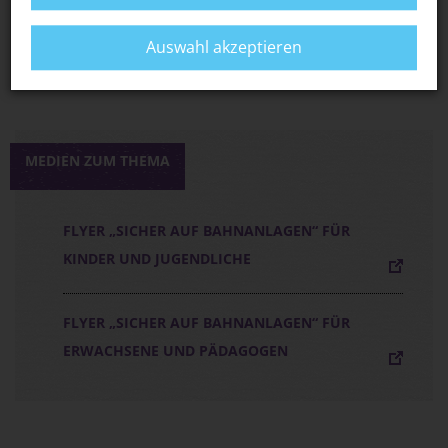
S-BAHN MÜNCHEN: ERKLÄRVIDEOS RUND
UMS S-BAHN-FAHREN
Auswahl akzeptieren
MEDIEN ZUM THEMA
FLYER „SICHER AUF BAHNANLAGEN“ FÜR
KINDER UND JUGENDLICHE
FLYER „SICHER AUF BAHNANLAGEN“ FÜR
ERWACHSENE UND PÄDAGOGEN