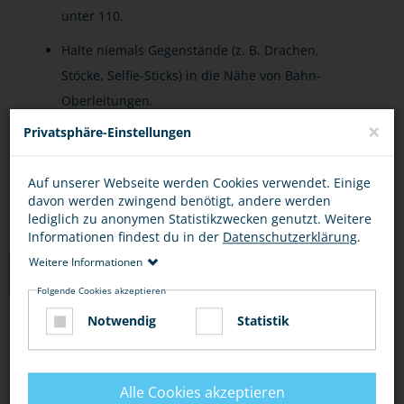
unter 110.
Halte niemals Gegenstände (z. B. Drachen,
Stöcke, Selfie-Sticks) in die Nähe von Bahn-
Oberleitungen.
×
Privatsphäre-Einstellungen
Lasse niemals Drohnen oder ferngesteuerte
Geräte in Gleisnähe fliegen.
Auf unserer Webseite werden Cookies verwendet. Einige
davon werden zwingend benötigt, andere werden
lediglich zu anonymen Statistikzwecken genutzt. Weitere
Informationen findest du in der
Datenschutzerklärung
.
Weitere Informationen
LINKS
Folgende Cookies akzeptieren
Notwendig
Statistik
CHECKER TOBI: DER BAHNHOFS-CHECK
(YOUTUBE)
Alle Cookies akzeptieren