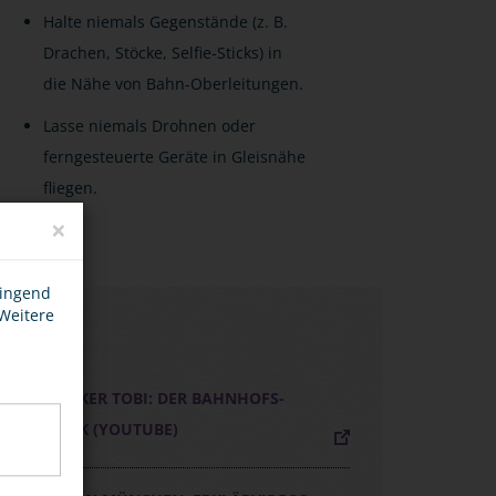
Halte niemals Gegenstände (z. B.
Drachen, Stöcke, Selfie-Sticks) in
die Nähe von Bahn-Oberleitungen.
Lasse niemals Drohnen oder
ferngesteuerte Geräte in Gleisnähe
fliegen.
×
wingend
 Weitere
LINKS
CHECKER TOBI: DER BAHNHOFS-
CHECK (YOUTUBE)