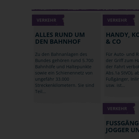
VERKEHR
VERKEHR
ALLES RUND UM
HANDY, K
DEN BAHNHOF
& CO
Zu den Bahnanlagen des
Für Auto- und R
Bundes gehören rund 5.700
der Griff zum 
Bahnhöfe und Haltepunkte
der Fahrt verbo
sowie ein Schienennetz von
Abs.1a StVO), a
ungefähr 33.000
Fußgänger, Inli
Streckenkilometern. Sie sind
usw. ist…
Teil…
VERKEHR
FUSSGÄNGE
OGGER UN