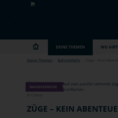
Skip to main content
DEINE THEMEN
WO GIBT'
Deine Themen
Bahnverkehr
Züge - Kein Abent
BAHNVERKEHR
© Canva
ZÜGE – KEIN ABENTEUE