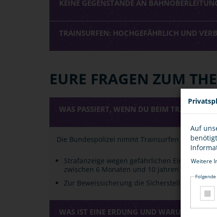
KEINE GEGENSTÄNDE AN BAHNOBERLEITUN
TRAINSURFEN: HOCHGEFÄHRLICH UND VER
EURE FRAGEN ZUM THE
Privatsp
WAS PASSIERT, WENN DU BEIM TRAINSURFE
Auf uns
benötig
Die Bundespolizei nimmt Trainsurfen sehr ernst
Informa
Strafanzeige wegen gefährlichen Eingriffs in de
Weitere I
zwischen 6 Monaten und 10 Jahren Haft bestra
Folgende
Zur Beweissicherung die Sicherstellung deine
WAS IST EINE ERDUNG UND WARUM IST SI