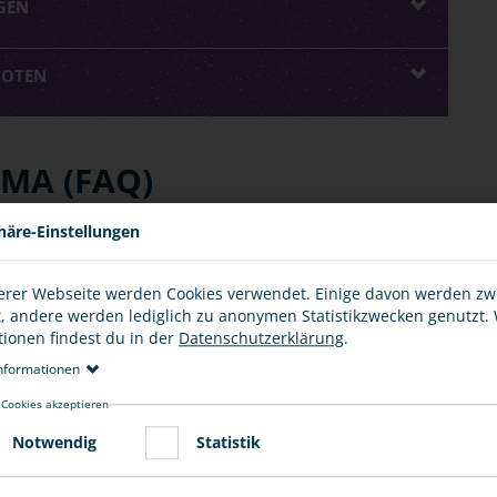
GEN
BOTEN
MA (FAQ)
häre-Einstellungen
N ERWISCHT WIRST?
erer Webseite werden Cookies verwendet. Einige davon werden z
t, andere werden lediglich zu anonymen Statistikzwecken genutzt.
. Mit diesen Konsequenzen musst du rechnen:
tionen findest du in der
Datenschutzerklärung
.
n Bahnverkehr (§ 315a StGB), der mit einer Freiheitsstrafe
nformationen
ft werden kann.
 Cookies akzeptieren
s Handys.
Notwendig
Statistik
E BEI EINEM BAHNSTROMUNFALL NOTWENDIG?