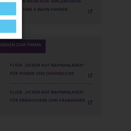
S-BAHN MÜNCHEN: ERKLÄRVIDEOS
RUND UMS S-BAHN-FAHREN
MEDIEN ZUM THEMA
FLYER „SICHER AUF BAHNANLAGEN“
FÜR KINDER UND JUGENDLICHE
FLYER „SICHER AUF BAHNANLAGEN“
FÜR ERWACHSENE UND PÄDAGOGEN