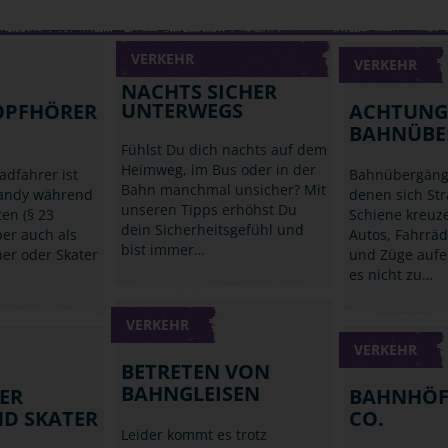
VERKEHR
VERKEHR
NACHTS SICHER
UNTERWEGS
OPFHÖRER
ACHTUNG
BAHNÜBE
Fühlst Du dich nachts auf dem
Heimweg, im Bus oder in der
adfahrer ist
Bahnübergänge
Bahn manchmal unsicher? Mit
Handy während
denen sich St
unseren Tipps erhöhst Du
ten (§ 23
Schiene kreuze
dein Sicherheitsgefühl und
ber auch als
Autos, Fahrrä
bist immer…
ner oder Skater
und Züge aufe
es nicht zu…
VERKEHR
VERKEHR
BETRETEN VON
BAHNGLEISEN
R J
BAHNHÖFE
D SKATER
CO.
Leider kommt es trotz