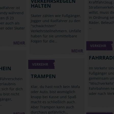
VERKEHRSREGELN
Kraftfahrzeug
HALTEN
Straßenverkeh
adfahrer ist
willst, muss d
Handy während
Skater zählen wie Fußgänger,
in Ordnung se
ten (§ 23
Jogger und Radfahrer zu den
Räder, Beleuc
ber auch als
"schwächsten"
…
ner oder Skater
Verkehrsteilnehmern. Unfälle
haben für sie unmittelbare
Folgen für die…
MEHR
VERKEHR
MEHR
FAHRRAD
VERKEHR
HEIN
Im Verkehr sin
Fußgänger und
TRAMPEN
gemeinsam un
 Führerschein
"Mischverkehr
rerlaubnis
Klar, du hast noch kein Mofa
Fahrbahnen n
 sich für dich
oder Auto, bist womöglich
oder nach Ver
u bist nicht
knapp bei Kasse und Spaß
gänger,
macht es schließlich auch.
…
Aber Trampen kann auch
durchaus gefährlich…
MEHR