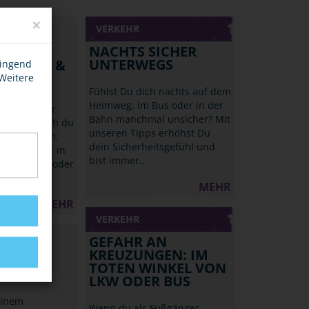
×
VERKEHR
NACHTS SICHER
UNTERWEGS
, ZÜGE &
wingend
 Weitere
Fühlst Du dich nachts auf dem
Heimweg, im Bus oder in der
reizeit oder
Bahn manchmal unsicher? Mit
mmt bist auch du
unseren Tipps erhöhst Du
ug gefahren.
dein Sicherheitsgefühl und
nst du sogar in
bist immer…
s Bahnhofs oder
MEHR
MEHR
VERKEHR
GEFAHR AN
KREUZUNGEN: IM
TOTEN WINKEL VON
LKW ODER BUS
einem
Wenn du als Fußgänger,