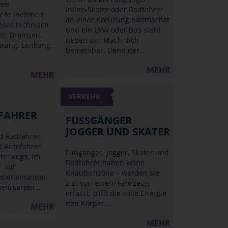
 am
Inline-Skater oder Radfahrer
r teilnehmen
an einer Kreuzung haltmachst
ieses technisch
und ein LKW oder Bus steht
in. Bremsen,
neben dir: Mach dich
htung, Lenkung,
bemerkbar. Denn der…
MEHR
MEHR
VERKEHR
FAHRER
FUSSGÄNGER J
OGGER UND SKATER
d Radfahrer,
 Autofahrer
Fußgänger, Jogger, Skater und
terwegs, im
Radfahrer haben keine
" auf
Knautschzone – werden sie
ebeneinander
z.B. von einem Fahrzeug
kehrsarten…
erfasst, trifft die volle Energie
den Körper.…
MEHR
MEHR