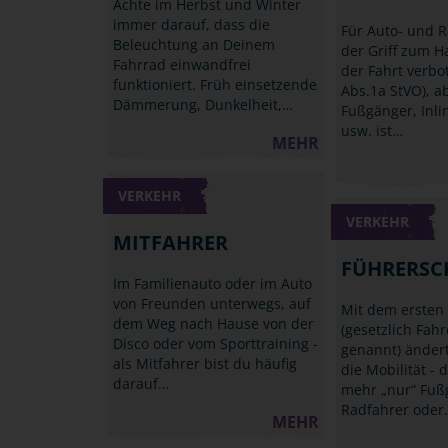
Achte im Herbst und Winter
immer darauf, dass die
Für Auto- und R
Beleuchtung an Deinem
der Griff zum 
Fahrrad einwandfrei
der Fahrt verbo
funktioniert. Früh einsetzende
Abs.1a StVO), a
Dämmerung, Dunkelheit,…
Fußgänger, Inli
usw. ist…
MEHR
VERKEHR
VERKEHR
MITFAHRER
FÜHRERSC
Im Familienauto oder im Auto
von Freunden unterwegs, auf
Mit dem ersten
dem Weg nach Hause von der
(gesetzlich Fah
Disco oder vom Sporttraining -
genannt) ändert
als Mitfahrer bist du häufig
die Mobilität - d
darauf…
mehr „nur“ Fuß
Radfahrer oder
MEHR