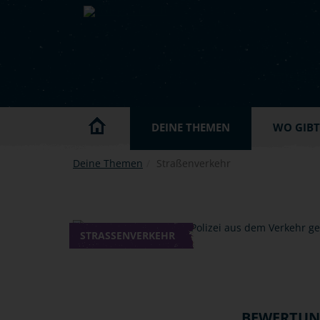
Skip to main content
DEINE THEMEN
WO GIBT'
Deine Themen
Straßenverkehr
STRASSENVERKEHR
BEWERTU