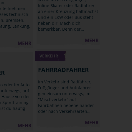
 am
Inline-Skater oder Radfahrer
r teilnehmen
an einer Kreuzung haltmachst
ieses technisch
und ein LKW oder Bus steht
in. Bremsen,
neben dir: Mach dich
htung, Lenkung,
bemerkbar. Denn der…
MEHR
MEHR
VERKEHR
FAHRRADFAHRER
ER
Im Verkehr sind Radfahrer,
to oder im Auto
Fußgänger und Autofahrer
unterwegs, auf
gemeinsam unterwegs, im
 Hause von der
"Mischverkehr" auf
 Sporttraining -
Fahrbahnen nebeneinander
ist du häufig
oder nach Verkehrsarten…
MEHR
MEHR