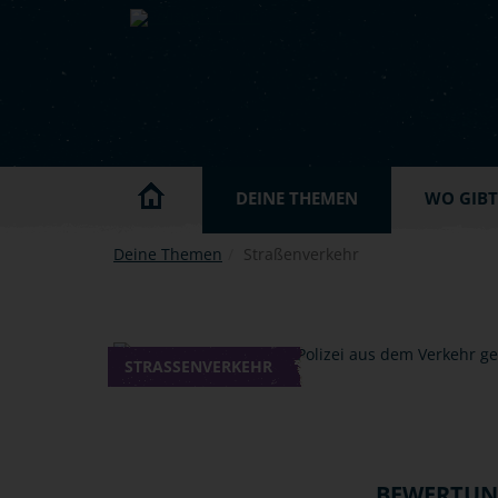
Skip to main content
DEINE THEMEN
WO GIBT'
Deine Themen
Straßenverkehr
STRASSENVERKEHR
BEWERTU