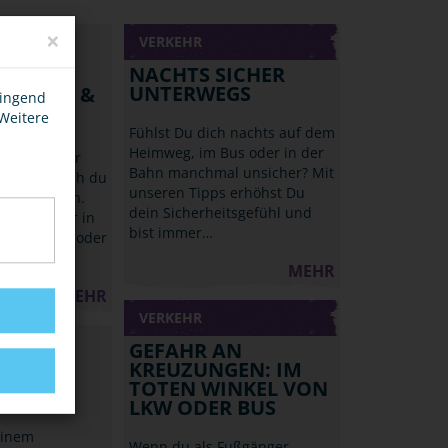
×
VERKEHR
NACHTS SICHER
UNTERWEGS
, ZÜGE &
wingend
 Weitere
Fühlst Du dich nachts auf dem
Heimweg, im Bus oder in der
reizeit oder
Bahn manchmal unsicher? Mit
mmt bist auch du
unseren Tipps erhöhst Du
ug gefahren.
dein Sicherheitsgefühl und
nst du sogar in
bist immer…
s Bahnhofs oder
MEHR
MEHR
VERKEHR
GEFAHR AN
KREUZUNGEN: IM
TOTEN WINKEL VON
LKW ODER BUS
einem
Wenn du als Fußgänger,