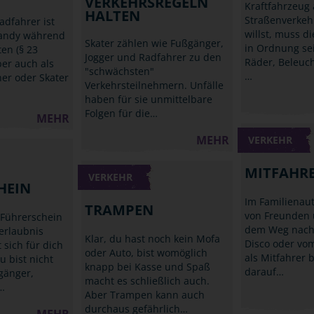
VERKEHRSREGELN
Kraftfahrzeug
HALTEN
Straßenverkeh
adfahrer ist
willst, muss d
Handy während
Skater zählen wie Fußgänger,
in Ordnung se
ten (§ 23
Jogger und Radfahrer zu den
Räder, Beleuc
ber auch als
"schwächsten"
…
ner oder Skater
Verkehrsteilnehmern. Unfälle
haben für sie unmittelbare
Folgen für die…
MEHR
MEHR
VERKEHR
MITFAHR
VERKEHR
HEIN
Im Familienau
TRAMPEN
von Freunden 
 Führerschein
dem Weg nach
rerlaubnis
Klar, du hast noch kein Mofa
Disco oder vom
 sich für dich
oder Auto, bist womöglich
als Mitfahrer b
u bist nicht
knapp bei Kasse und Spaß
darauf…
gänger,
macht es schließlich auch.
…
Aber Trampen kann auch
durchaus gefährlich…
MEHR