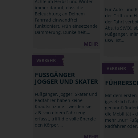
Achte im Herbst und Winter
immer darauf, dass die
Für Auto- und R
Beleuchtung an Deinem
der Griff zum 
Fahrrad einwandfrei
der Fahrt verbo
funktioniert. Früh einsetzende
Abs.1a StVO), a
Dämmerung, Dunkelheit,…
Fußgänger, Inli
usw. ist…
MEHR
VERKEHR
VERKEHR
FUSSGÄNGER J
OGGER UND SKATER
FÜHRERSC
Fußgänger, Jogger, Skater und
Mit dem ersten
Radfahrer haben keine
(gesetzlich Fah
Knautschzone – werden sie
genannt) ändert
z.B. von einem Fahrzeug
die Mobilität - d
erfasst, trifft die volle Energie
mehr „nur“ Fuß
den Körper.…
Radfahrer oder
MEHR