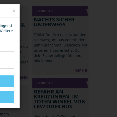
×
VERKEHR
NACHTS SICHER
UNTERWEGS
, ZÜGE &
wingend
 Weitere
Fühlst Du dich nachts auf dem
Heimweg, im Bus oder in der
reizeit oder
Bahn manchmal unsicher? Mit
mmt bist auch du
unseren Tipps erhöhst Du
ug gefahren.
dein Sicherheitsgefühl und
nst du sogar in
bist immer…
s Bahnhofs oder
MEHR
MEHR
VERKEHR
GEFAHR AN
KREUZUNGEN: IM
TOTEN WINKEL VON
LKW ODER BUS
einem
Wenn du als Fußgänger,