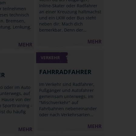
 am
Inline-Skater oder Radfahrer
r teilnehmen
an einer Kreuzung haltmachst
ieses technisch
und ein LKW oder Bus steht
in. Bremsen,
neben dir: Mach dich
htung, Lenkung,
bemerkbar. Denn der…
MEHR
MEHR
VERKEHR
FAHRRADFAHRER
ER
Im Verkehr sind Radfahrer,
to oder im Auto
Fußgänger und Autofahrer
unterwegs, auf
gemeinsam unterwegs, im
 Hause von der
"Mischverkehr" auf
 Sporttraining -
Fahrbahnen nebeneinander
ist du häufig
oder nach Verkehrsarten…
MEHR
MEHR