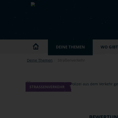
Skip to main content
DEINE THEMEN
WO GIBT'
Deine Themen
Straßenverkehr
STRASSENVERKEHR
BEWERTU