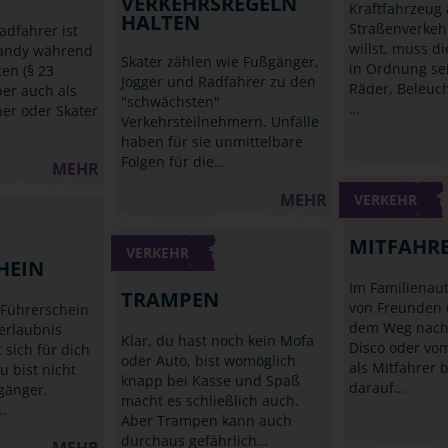
VERKEHRSREGELN
Kraftfahrzeug
HALTEN
Straßenverkeh
adfahrer ist
willst, muss d
Handy während
Skater zählen wie Fußgänger,
in Ordnung se
ten (§ 23
Jogger und Radfahrer zu den
Räder, Beleuc
ber auch als
"schwächsten"
…
ner oder Skater
Verkehrsteilnehmern. Unfälle
haben für sie unmittelbare
Folgen für die…
MEHR
MEHR
VERKEHR
MITFAHR
VERKEHR
HEIN
Im Familienau
TRAMPEN
von Freunden 
 Führerschein
dem Weg nach
rerlaubnis
Klar, du hast noch kein Mofa
Disco oder vom
 sich für dich
oder Auto, bist womöglich
als Mitfahrer b
u bist nicht
knapp bei Kasse und Spaß
darauf…
gänger,
macht es schließlich auch.
…
Aber Trampen kann auch
durchaus gefährlich…
MEHR