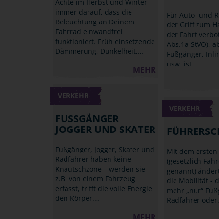
Achte im Herbst und Winter
immer darauf, dass die
Für Auto- und R
Beleuchtung an Deinem
der Griff zum 
Fahrrad einwandfrei
der Fahrt verbo
funktioniert. Früh einsetzende
Abs.1a StVO), a
Dämmerung, Dunkelheit,…
Fußgänger, Inli
usw. ist…
MEHR
VERKEHR
VERKEHR
FUSSGÄNGER J
OGGER UND SKATER
FÜHRERSC
Fußgänger, Jogger, Skater und
Mit dem ersten
Radfahrer haben keine
(gesetzlich Fah
Knautschzone – werden sie
genannt) ändert
z.B. von einem Fahrzeug
die Mobilität - d
erfasst, trifft die volle Energie
mehr „nur“ Fuß
den Körper.…
Radfahrer oder
MEHR