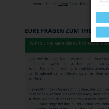
weitreichende
Folgen
für dich haben: in der 
EURE FRAGEN ZUM THEMA
WIE SOLL ICH MICH GEGEN EINE BELEIDIG
Egal, wie du „angemacht“ worden bist - du wirst 
nachdenken, wie du dich „rächen“ kannst. Auch we
zu der Sache zu finden – sprich mit Menschen, de
der Schule mit deinem Beratungslehrer. Überleg
zu klären.
Vielleicht hilft ein Gespräch mit dem, der dich be
besprochen werden. Denkbar ist auch, dass dein
suchen. Wenn sich das Problem auf diese Weise ni
eine Strafanzeige bei der Polizei zu machen. Bed
mehr selbst in der Hand hast – dann kümmern si