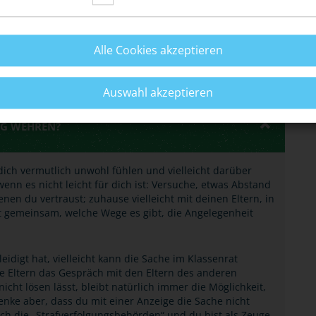
Schule genauso wie im übrigen Leben.
Alle Cookies akzeptieren
Auswahl akzeptieren
UNG WEHREN?
dich vermutlich unwohl fühlen und vielleicht darüber
nn es nicht leicht für dich ist: Versuche, etwas Abstand
nen du vertraust; zuhause vielleicht mit deinen Eltern, in
t gemeinsam, welche Wege es gibt, die Angelegenheit
leidigt hat, vielleicht kann die Sache im Klassenrat
e Eltern das Gespräch mit den Eltern des anderen
cht lösen lässt, bleibt natürlich immer die Möglichkeit,
enke aber, dass du mit einer Anzeige die Sache nicht
ch die „Strafverfolgungsbehörden“ und du bist als
Zeuge