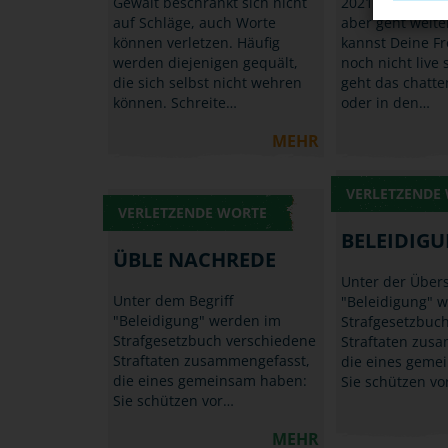
Gewalt beschränkt sich nicht
2021 ist da, di
auf Schläge, auch Worte
aber geht weit
können verletzen. Häufig
kannst Deine F
werden diejenigen gequält,
noch nicht live 
die sich selbst nicht wehren
geht das chatte
können. Schreite…
oder in den…
MEHR
VERLETZENDE
VERLETZENDE WORTE
BELEIDIG
ÜBLE NACHREDE
Unter der Übers
Unter dem Begriff
"Beleidigung" 
"Beleidigung" werden im
Strafgesetzbuc
Strafgesetzbuch verschiedene
Straftaten zus
Straftaten zusammengefasst,
die eines geme
die eines gemeinsam haben:
Sie schützen vo
Sie schützen vor…
MEHR