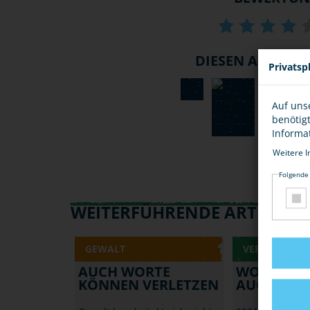
DIESEN ARTIKEL .
Privatsp
Auf uns
benötig
Informa
Weitere I
Folgende
WEITERFÜHRENDE ARTIKEL
GEWALT
VERLETZENDE
AUCH WORTE
WORTE K
KÖNNEN VERLETZEN
AUCH VER