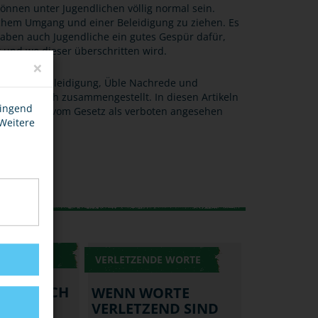
nnen unter Jugendlichen völlig normal sein.
lichem Umgang und einer Beleidigung zu ziehen. Es
 haben auch Jugendliche ein gutes Gespür dafür,
und wo dieser überschritten wird.
×
ständen“ Beleidigung, Üble Nachrede und
eln für dich zusammengestellt. In diesen Artikeln
wingend
ltensweisen vom Gesetz als verboten angesehen
 Weitere
E WORTE
VERLETZENDE WORTE
HREDE -
IRGT SICH
WENN WORTE
R?
VERLETZEND SIND