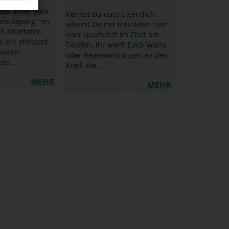
dass unter dem
Kennst Du das? Eigentlich
eleidigung" im
alberst Du mit Freunden rum
h Straftaten
oder quatschst im Chat am
, die allesamt
Telefon, Ihr werft Euch Worte
zenden
oder Redewendungen an den
der…
Kopf, die…
MEHR
MEHR