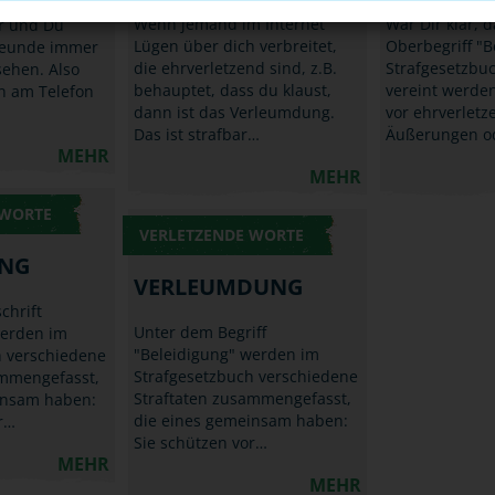
e Pandemie
Wenn jemand im Internet
War Dir klar, 
er und Du
Lügen über dich verbreitet,
Oberbegriff "B
reunde immer
die ehrverletzend sind, z.B.
Strafgesetzbuc
sehen. Also
behauptet, dass du klaust,
vereint werden
n am Telefon
dann ist das Verleumdung.
vor ehrverlet
Das ist strafbar…
Äußerungen o
MEHR
MEHR
 WORTE
VERLETZENDE WORTE
UNG
VERLEUMDUNG
chrift
Unter dem Begriff
werden im
"Beleidigung" werden im
h verschiedene
Strafgesetzbuch verschiedene
ammengefasst,
Straftaten zusammengefasst,
insam haben:
die eines gemeinsam haben:
r…
Sie schützen vor…
MEHR
MEHR