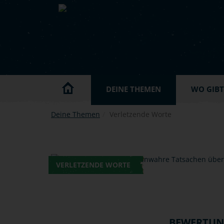
Skip to main content
DEINE THEMEN
WO GIBT'
Deine Themen
Verletzende Worte
VERLETZENDE WORTE
BEWERTU